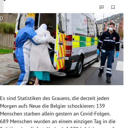
rreich Untermenü
rt Untermenü
Copyright-Hinweis öffnen/schließen
schaft Untermenü
s Untermenü
zeit Untermenü
undheit Untermenü
tur Untermenü
Es sind Statistiken des Grauens, die derzeit jeden
nung Untermenü
Morgen aufs Neue die Belgier schockieren: 139
Menschen starben allein gestern an Covid-Folgen.
lität Untermenü
689 Menschen wurden an einem einzigen Tag in die