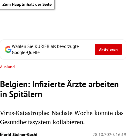
Zum Hauptinhalt der Seite
Wählen Sie KURIER als bevorzugte
Aktivieren
Google-Quelle
Ausland
Belgien: Infizierte Ärzte arbeiten
in Spitälern
Virus-Katastrophe: Nächste Woche könnte das
Gesundheitssystem kollabieren.
tik Untermenü
Ingrid Steiner-Gashi
28.10.2020, 16:19