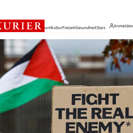
Anmelde
rreich
Politik
Wirtschaft
Sport
Kultur
Freizeit
Gesundheit
Stars