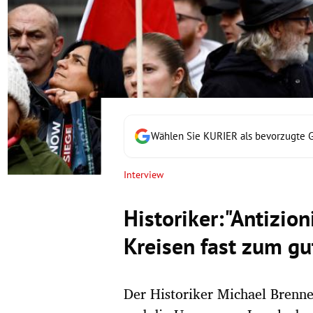
rt Untermenü
schaft Untermenü
s Untermenü
zeit Untermenü
Wählen Sie KURIER als bevorzugte 
undheit Untermenü
Interview
tur Untermenü
Historiker:"Antizio
nung Untermenü
Kreisen fast zum gu
lität Untermenü
Der Historiker Michael Brenne