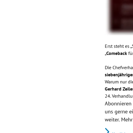
Erst steht es
„
Comeback
für
Die Chefverh
siebenjährig
Warum nur di
Gerhard Zeil
24. Verhandl
Abonnieren 
uns gerne e
weiter. Meh