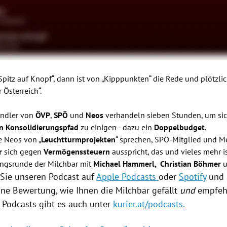
 „Spitz auf Knopf“, dann ist von „Kipppunkten“ die Rede und plötzl
 Österreich“.
andler von
ÖVP
,
SPÖ
und
Neos
verhandeln sieben Stunden, um sic
en Konsolidierungspfad
zu einigen - dazu ein
Doppelbudget
.
e Neos von „
Leuchtturmprojekten
“ sprechen, SPÖ-Mitglied und 
er
sich gegen
Vermögenssteuern
ausspricht, das und vieles mehr 
ungsrunde der Milchbar mit
Michael Hammerl,
Christian Böhmer
Sie unseren Podcast auf
Apple Podcasts
oder
Spotify
und 
ine Bewertung, wie Ihnen die Milchbar gefällt
und
empfeh
r Podcasts gibt es auch unter
kurier.at/podcasts
.