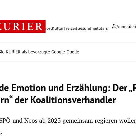
Anmelde
rreich
Politik
Wirtschaft
Sport
Kultur
Freizeit
Gesundheit
Stars
ie KURIER als bevorzugte Google-Quelle
de Emotion und Erzählung: Der „P
urn“ der Koalitionsverhandler
SPÖ und Neos ab 2025 gemeinsam regieren wolle
r