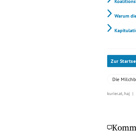
Koalitions
Warum die
Kapitulat
Zur Startse
Die Milchb
kurier.at, haj |
Komm