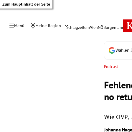
Zum Hauptinhalt der Seite
Menü
Meine Region
Schlagzeilen
Wien
NÖ
Burgenland
Öste
Wählen S
Podcast
Fehlen
no ret
Wie ÖVP, 
tik Untermenü
Johanna Hage
rreich Untermenü