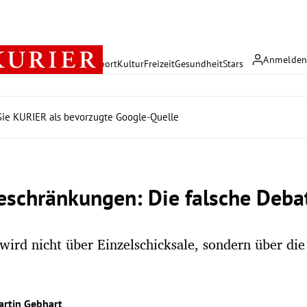
Anmelde
rreich
Politik
Wirtschaft
Sport
Kultur
Freizeit
Gesundheit
Stars
ie KURIER als bevorzugte Google-Quelle
eschränkungen: Die falsche Deba
 wird nicht über Einzelschicksale, sondern über di
artin Gebhart