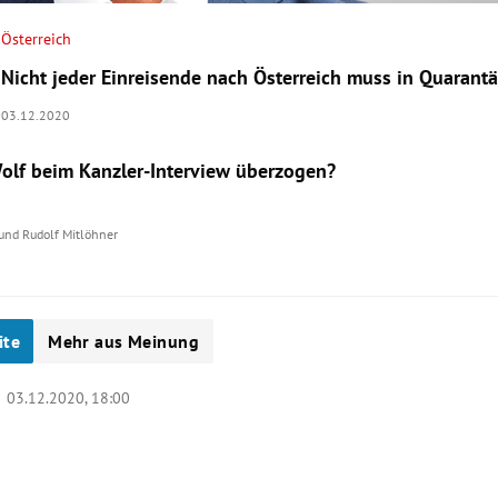
Österreich
Nicht jeder Einreisende nach Österreich muss in Quarant
03.12.2020
olf beim Kanzler-Interview überzogen?
und
Rudolf Mitlöhner
ite
Mehr aus Meinung
|
03.12.2020, 18:00