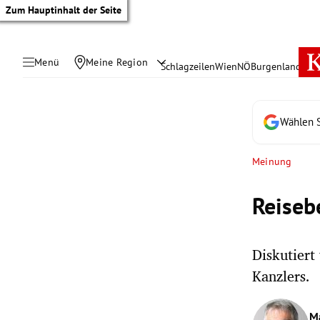
Zum Hauptinhalt der Seite
Menü
Meine Region
Schlagzeilen
Wien
NÖ
Burgenland
Öste
Wählen S
Meinung
Reiseb
Diskutiert
Kanzlers.
tik Untermenü
rreich Untermenü
M