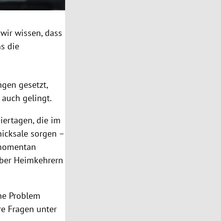
wir wissen, dass
s die
ngen gesetzt,
 auch gelingt.
iertagen, die im
hicksale sorgen –
e momentan
nüber Heimkehrern
che Problem
re Fragen unter