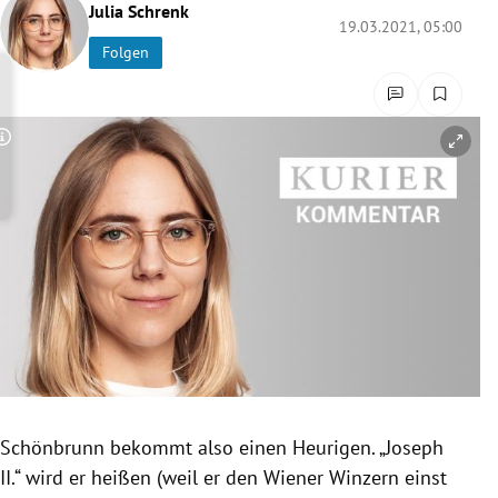
Julia Schrenk
rreich Untermenü
19.03.2021, 05:00
Folgen
rt Untermenü
schaft Untermenü
Copyright-Hinweis öffnen/schließen
s Untermenü
zeit Untermenü
undheit Untermenü
tur Untermenü
nung Untermenü
Schönbrunn bekommt also einen Heurigen. „Joseph
lität Untermenü
II.“ wird er heißen (weil er den Wiener Winzern einst