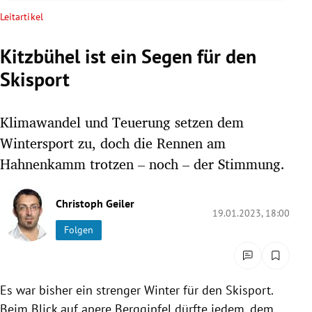
rreich Untermenü
Leitartikel
rt Untermenü
Kitzbühel ist ein Segen für den
Skisport
schaft Untermenü
s Untermenü
Klimawandel und Teuerung setzen dem
Wintersport zu, doch die Rennen am
zeit Untermenü
Hahnenkamm trotzen – noch – der Stimmung.
undheit Untermenü
Christoph Geiler
19.01.2023, 18:00
tur Untermenü
Folgen
nung Untermenü
lität Untermenü
Es war bisher ein strenger Winter für den Skisport.
Beim Blick auf apere Berggipfel dürfte jedem, dem