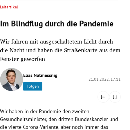
rreich Untermenü
Leitartikel
rt Untermenü
Im Blindflug durch die Pandemie
schaft Untermenü
Wir fahren mit ausgeschaltetem Licht durch
s Untermenü
die Nacht und haben die Straßenkarte aus dem
Fenster geworfen
zeit Untermenü
Elias Natmessnig
undheit Untermenü
21.01.2022, 17:11
Folgen
tur Untermenü
nung Untermenü
Wir haben in der Pandemie den zweiten
lität Untermenü
Gesundheitsminister, den dritten Bundeskanzler und
die vierte Corona-Variante, aber noch immer das