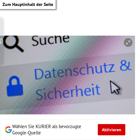
Zum Hauptinhalt der Seite
Copyright-Hinweis öffnen/schließen
Wählen Sie KURIER als bevorzugte
Aktivieren
tik Untermenü
Google-Quelle