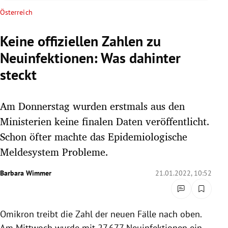
rreich Untermenü
Österreich
rt Untermenü
Keine offiziellen Zahlen zu
Neuinfektionen: Was dahinter
schaft Untermenü
steckt
s Untermenü
Am Donnerstag wurden erstmals aus den
zeit Untermenü
Ministerien keine finalen Daten veröffentlicht.
undheit Untermenü
Schon öfter machte das Epidemiologische
Meldesystem Probleme.
tur Untermenü
Barbara Wimmer
21.01.2022, 10:52
nung Untermenü
lität Untermenü
Omikron treibt die Zahl der neuen Fälle nach oben.
Am Mittwoch wurde mit 27.677 Neuinfektionen ein