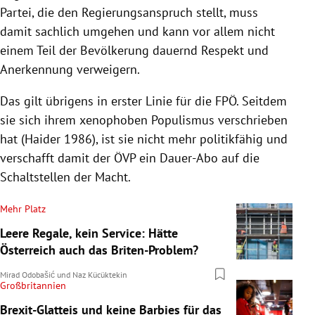
Partei, die den Regierungsanspruch stellt, muss
damit sachlich umgehen und kann vor allem nicht
einem Teil der Bevölkerung dauernd Respekt und
Anerkennung verweigern.
Das gilt übrigens in erster Linie für die FPÖ. Seitdem
sie sich ihrem xenophoben Populismus verschrieben
hat (Haider 1986), ist sie nicht mehr politikfähig und
verschafft damit der ÖVP ein Dauer-Abo auf die
Schaltstellen der Macht.
Mehr Platz
Leere Regale, kein Service: Hätte
Österreich auch das Briten-Problem?
Mirad Odobašić
und
Naz Kücüktekin
Großbritannien
Brexit-Glatteis und keine Barbies für das