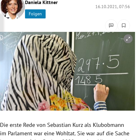
Daniela Kittner
rreich Untermenü
16.10.2021, 07:56
Folgen
rt Untermenü
schaft Untermenü
Copyright-Hinweis öffnen/schließen
s Untermenü
zeit Untermenü
undheit Untermenü
tur Untermenü
nung Untermenü
Die erste Rede von Sebastian Kurz als Klubobmann
lität Untermenü
im Parlament war eine Wohltat. Sie war auf die Sache