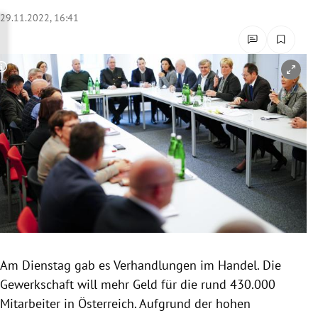
rreich Untermenü
29.11.2022, 16:41
rt Untermenü
Copyright-Hinweis öffnen/schließen
schaft Untermenü
s Untermenü
zeit Untermenü
undheit Untermenü
tur Untermenü
nung Untermenü
Am Dienstag gab es Verhandlungen im Handel. Die
Gewerkschaft will mehr Geld für die rund 430.000
lität Untermenü
Mitarbeiter in Österreich. Aufgrund der hohen