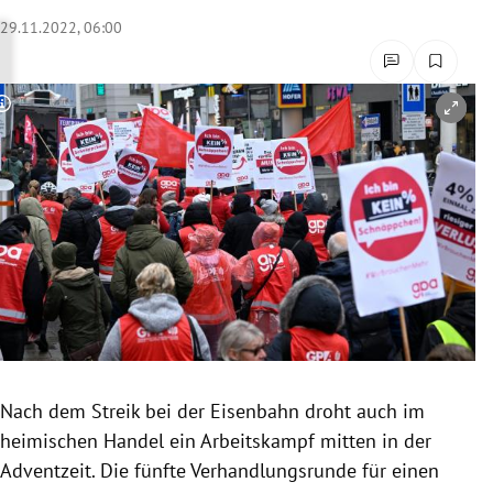
rreich Untermenü
29.11.2022, 06:00
rt Untermenü
Copyright-Hinweis öffnen/schließen
schaft Untermenü
s Untermenü
zeit Untermenü
undheit Untermenü
tur Untermenü
nung Untermenü
Nach dem Streik bei der Eisenbahn droht auch im
heimischen Handel ein Arbeitskampf mitten in der
lität Untermenü
Adventzeit. Die fünfte Verhandlungsrunde für einen