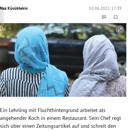
rreich Untermenü
Naz Kücüktekin
02.06.2022, 17:39
rt Untermenü
Copyright-Hinweis öffnen/schließen
schaft Untermenü
s Untermenü
zeit Untermenü
undheit Untermenü
tur Untermenü
nung Untermenü
Ein Lehrling mit Fluchthintergrund arbeitet als
angehender Koch in einem Restaurant. Sein Chef regt
lität Untermenü
sich über einen Zeitungsartikel auf und schreit den