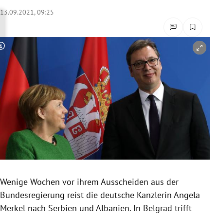
rreich Untermenü
13.09.2021, 09:25
rt Untermenü
Copyright-Hinweis öffnen/schließen
schaft Untermenü
s Untermenü
zeit Untermenü
undheit Untermenü
tur Untermenü
nung Untermenü
Wenige Wochen vor ihrem Ausscheiden aus der
Bundesregierung reist die deutsche Kanzlerin Angela
lität Untermenü
Merkel nach Serbien und Albanien. In Belgrad trifft