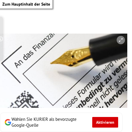
Zum Hauptinhalt der Seite
Copyright-Hinweis öffnen/schließen
Wählen Sie KURIER als bevorzugte
Aktivieren
tik Untermenü
Google-Quelle