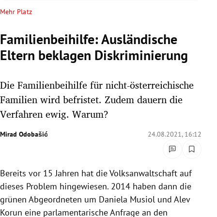
rreich Untermenü
Mehr Platz
rt Untermenü
Familienbeihilfe: Ausländische
Eltern beklagen Diskriminierung
schaft Untermenü
s Untermenü
Die Familienbeihilfe für nicht-österreichische
Familien wird befristet. Zudem dauern die
zeit Untermenü
Verfahren ewig. Warum?
undheit Untermenü
Mirad Odobašić
24.08.2021, 16:12
tur Untermenü
Bereits vor 15 Jahren hat die Volksanwaltschaft auf
nung Untermenü
dieses Problem hingewiesen. 2014 haben dann die
lität Untermenü
grünen Abgeordneten um Daniela Musiol und Alev
Korun eine parlamentarische Anfrage an den