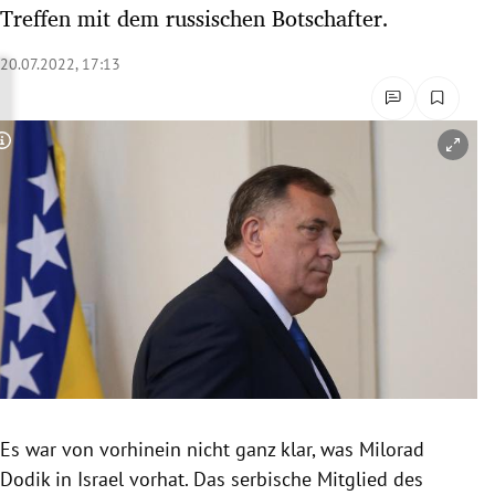
Treffen mit dem russischen Botschafter.
rreich Untermenü
20.07.2022, 17:13
rt Untermenü
schaft Untermenü
Copyright-Hinweis öffnen/schließen
s Untermenü
zeit Untermenü
undheit Untermenü
tur Untermenü
nung Untermenü
lität Untermenü
Es war von vorhinein nicht ganz klar, was Milorad
Dodik in Israel vorhat. Das serbische Mitglied des