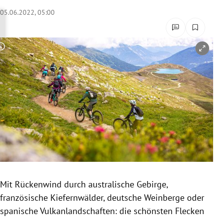
rreich Untermenü
05.06.2022, 05:00
rt Untermenü
Copyright-Hinweis öffnen/schließen
schaft Untermenü
s Untermenü
zeit Untermenü
undheit Untermenü
tur Untermenü
nung Untermenü
Mit Rückenwind durch australische Gebirge,
französische Kiefernwälder, deutsche Weinberge oder
lität Untermenü
spanische Vulkanlandschaften: die schönsten Flecken