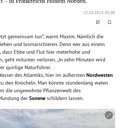
tt – in Frankreichs Hohem Norden.
22.10.2023, 05:00
jetzt gemeinsam tun“, warnt Maxim. Nämlich die
iehen und losmarschieren. Denn wer aus einem
 dass Ebbe und Flut hier meterhohe und
, geht mitunter verloren. „In zehn Minuten wird
er quirlige Naturführer.
asser des Atlantiks, hier im äußersten
Nordwesten
 zu den Knöcheln. Man könnte stundenlang waten
en die ungewohnte Pflanzenwelt des
 Mündung der
Somme
schildern lassen.