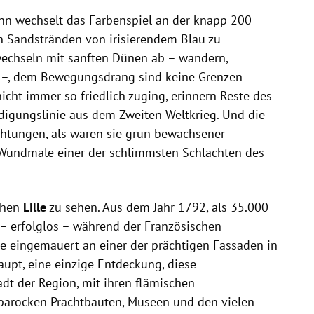
 dann wechselt das Farbenspiel an der knapp 200
n Sandstränden von irisierendem Blau zu
echseln mit sanften Dünen ab – wandern,
n –, dem Bewegungsdrang sind keine Grenzen
nicht immer so friedlich zuging, erinnern Reste des
idigungslinie aus dem Zweiten Weltkrieg. Und die
htungen, als wären sie grün bewachsener
 Wundmale einer der schlimmsten Schlachten des
ahen
Lille
zu sehen. Aus dem Jahr 1792, als 35.000
 – erfolglos – während der Französischen
sie eingemauert an einer der prächtigen Fassaden in
haupt, eine einzige Entdeckung, diese
dt der Region, mit ihren flämischen
 barocken Prachtbauten, Museen und den vielen