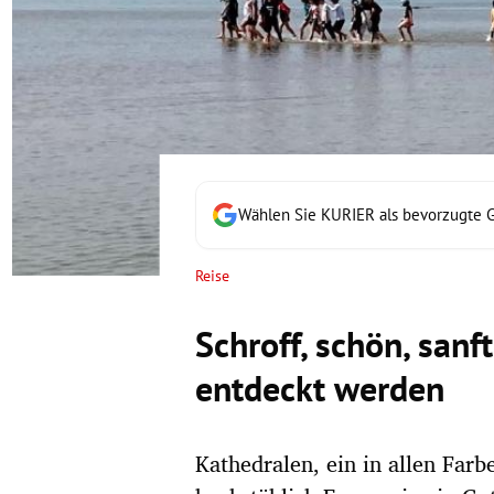
rt Untermenü
schaft Untermenü
s Untermenü
zeit Untermenü
Wählen Sie KURIER als bevorzugte 
undheit Untermenü
Reise
tur Untermenü
Schroff, schön, sanf
nung Untermenü
entdeckt werden
lität Untermenü
Kathedralen, ein in allen Far