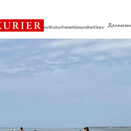
Anmelde
rreich
Politik
Wirtschaft
Sport
Kultur
Freizeit
Gesundheit
Stars