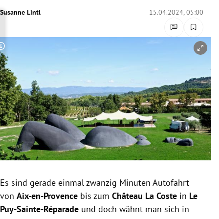
rreich Untermenü
Susanne Lintl
15.04.2024, 05:00
rt Untermenü
Copyright-Hinweis öffnen/schließen
schaft Untermenü
s Untermenü
zeit Untermenü
undheit Untermenü
tur Untermenü
nung Untermenü
Es sind gerade einmal zwanzig Minuten Autofahrt
von
Aix-en-Provence
bis zum
Château La Coste
in
Le
lität Untermenü
Puy-Sainte-Réparade
und doch wähnt man sich in