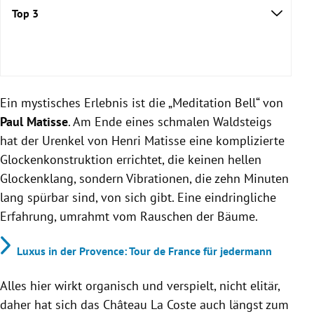
Top 3
Kunst:
Ein mystisches Erlebnis ist die „Meditation Bell“ von
Paul Matisse
. Am Ende eines schmalen Waldsteigs
Damien Hirst
hat der Urenkel von Henri Matisse eine komplizierte
Glockenkonstruktion errichtet, die keinen hellen
Essen:
Glockenklang, sondern Vibrationen, die zehn Minuten
lang spürbar sind, von sich gibt. Eine eindringliche
Erfahrung, umrahmt vom Rauschen der Bäume.
Château La Coste:
Luxus in der Provence: Tour de France für jedermann
chateau-la-
coste.com
Alles hier wirkt organisch und verspielt, nicht elitär,
daher hat sich das Château La Coste auch längst zum