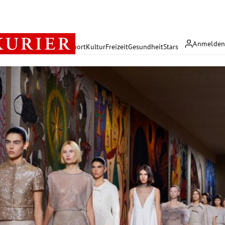
Anmelde
rreich
Politik
Wirtschaft
Sport
Kultur
Freizeit
Gesundheit
Stars