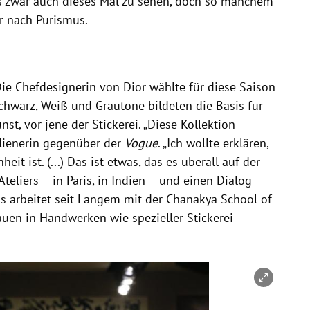
s zwar auch dieses Mal zu sehen, doch so manchem
r nach Purismus.
Die Chefdesignerin von Dior wählte für diese Saison
chwarz, Weiß und Grautöne bildeten die Basis für
t, vor jene der Stickerei. „Diese Kollektion
talienerin gegenüber der
Vogue
. „Ich wollte erklären,
eit ist. (...) Das ist etwas, das es überall auf der
teliers – in Paris, in Indien – und einen Dialog
us arbeitet seit Langem mit der Chanakya School of
uen in Handwerken wie spezieller Stickerei
nen/schließen