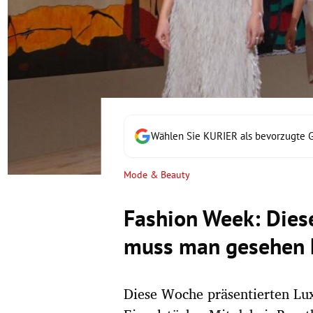
rt Untermenü
schaft Untermenü
s Untermenü
zeit Untermenü
Wählen Sie KURIER als bevorzugte 
undheit Untermenü
Mode & Beauty
tur Untermenü
Fashion Week: Dies
nung Untermenü
muss man gesehen 
lität Untermenü
Diese Woche präsentierten Lux