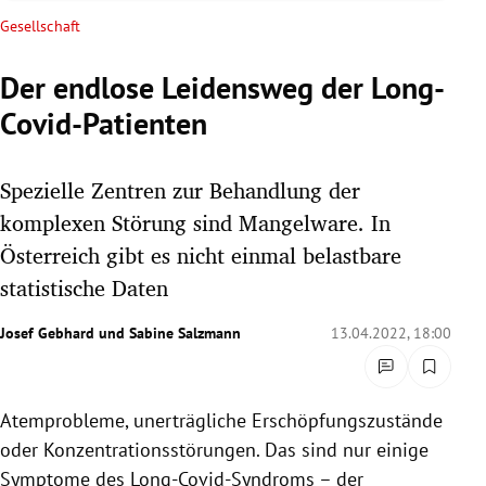
rreich Untermenü
Gesellschaft
rt Untermenü
Der endlose Leidensweg der Long-
Covid-Patienten
schaft Untermenü
s Untermenü
Spezielle Zentren zur Behandlung der
komplexen Störung sind Mangelware. In
zeit Untermenü
Österreich gibt es nicht einmal belastbare
statistische Daten
undheit Untermenü
Josef Gebhard
und
Sabine Salzmann
13.04.2022, 18:00
tur Untermenü
nung Untermenü
Atemprobleme, unerträgliche Erschöpfungszustände
lität Untermenü
oder Konzentrationsstörungen. Das sind nur einige
Symptome des Long-Covid-Syndroms – der