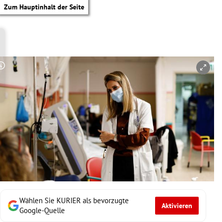
Zum Hauptinhalt der Seite
Copyright-Hinweis öffnen/schließen
Wählen Sie KURIER als bevorzugte
Aktivieren
tik Untermenü
Google-Quelle