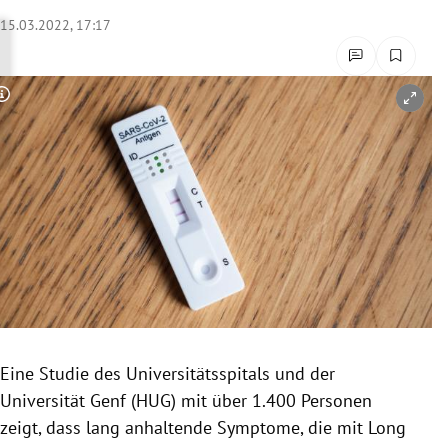
rreich Untermenü
15.03.2022, 17:17
rt Untermenü
Copyright-Hinweis öffnen/schließen
schaft Untermenü
s Untermenü
zeit Untermenü
undheit Untermenü
tur Untermenü
nung Untermenü
Eine Studie des Universitätsspitals und der
Universität Genf (HUG) mit über 1.400 Personen
lität Untermenü
zeigt, dass lang anhaltende Symptome, die mit Long