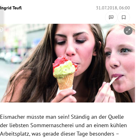
rreich Untermenü
Ingrid Teufl
31.07.2018, 06:00
rt Untermenü
Copyright-Hinweis öffnen/schließen
schaft Untermenü
s Untermenü
zeit Untermenü
undheit Untermenü
tur Untermenü
nung Untermenü
Eismacher müsste man sein! Ständig an der Quelle
der liebsten
Sommernascherei
und an einem kühlen
lität Untermenü
Arbeitsplatz, was gerade dieser Tage besonders –