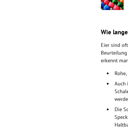
Wie lange
Eier sind of
Beurteilung
erkennt man
Rohe,
Auch 
Schal
werde
Die S
Speck
Haltb