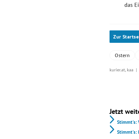
das E
Zur Startse
Ostern
kurier.at, kaa 
Jetzt weit
Stimmt's:
Stimmt's: