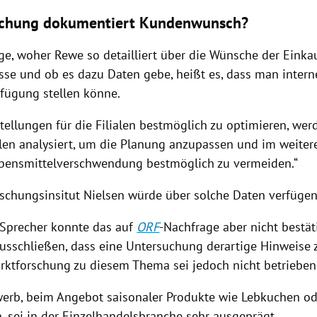
schung dokumentiert Kundenwunsch?
ge, woher
Rewe
so detailliert über die Wünsche der Eink
sse und ob es dazu Daten gebe, heißt es, dass man intern
rfügung stellen könne.
tellungen für die Filialen bestmöglich zu optimieren, wer
len analysiert, um die Planung anzupassen und im weitere
bensmittelverschwendung bestmöglich zu vermeiden.“
schungsinsitut Nielsen würde über solche Daten verfügen
-Sprecher konnte das auf
ORF
-Nachfrage aber nicht bestä
ausschließen, dass eine Untersuchung derartige Hinweise z
rktforschung zu diesem Thema sei jedoch nicht betriebe
erb, beim Angebot saisonaler Produkte wie Lebkuchen o
n, sei in der Einzelhandelsbranche sehr ausgeprägt.