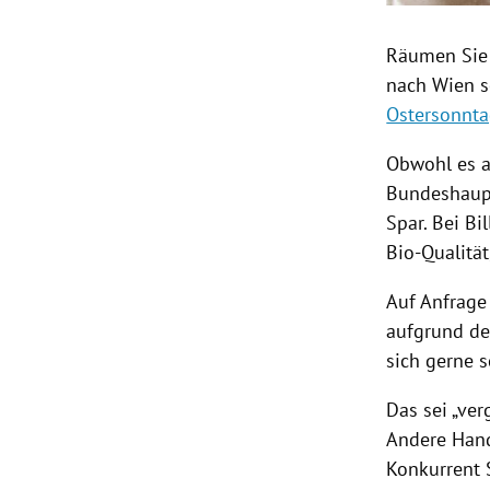
Räumen Sie
nach
Wien
s
Ostersonnt
Obwohl es a
Bundeshaups
Spar. Bei
Bil
Bio-Qualität
Auf Anfrag
aufgrund de
sich gerne s
Das sei „ve
Andere Han
Konkurrent S