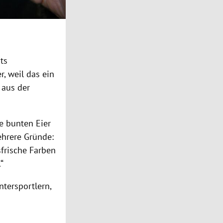
ts
r, weil das ein
 aus der
e bunten Eier
ehrere Gründe:
sfrische Farben
“
tersportlern,