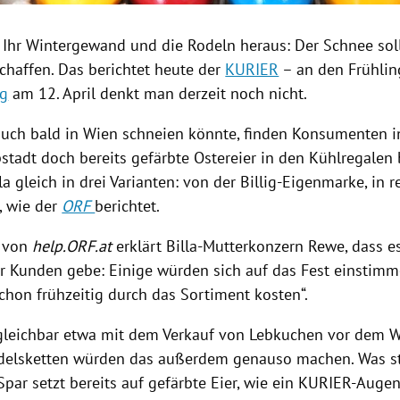
 Ihr
Wintergewand
und die
Rodeln
heraus: Der Schnee soll
chaffen. Das berichtet heute der
KURIER
–
an den Frühlin
ag
am 12. April denkt man derzeit noch nicht.
uch bald in
Wien
schneien könnte, finden Konsumenten i
tadt doch bereits gefärbte
Ostereier
in den Kühlregalen
la
gleich in drei Varianten: von der Billig-Eigenmarke, in r
, wie der
ORF
berichtet.
e von
help.
ORF
.at
erklärt Billa-Mutterkonzern
Rewe
, dass e
r Kunden gebe: Einige würden sich auf das Fest einstim
chon frühzeitig durch das Sortiment kosten“.
rgleichbar etwa mit dem Verkauf von Lebkuchen vor dem We
delsketten würden das außerdem genauso machen. Was s
par setzt bereits auf gefärbte Eier, wie ein KURIER-Augen