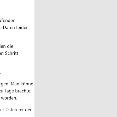
aufenden
e Daten leider
den die
n Schritt
.
tigen: Man könne
u Tage brachte,
n worden.
der
Ostereier
der