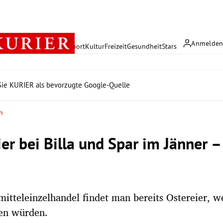
Anmelde
rreich
Politik
Wirtschaft
Sport
Kultur
Freizeit
Gesundheit
Stars
ie KURIER als bevorzugte Google-Quelle
n
er bei Billa und Spar im Jänner –
itteleinzelhandel findet man bereits Ostereier, w
en würden.