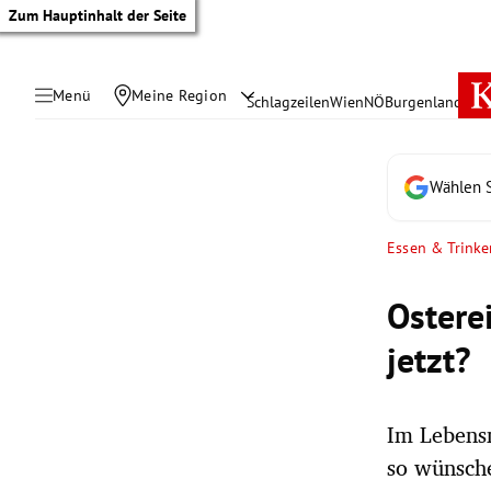
Zum Hauptinhalt der Seite
Menü
Meine Region
Schlagzeilen
Wien
NÖ
Burgenland
Öste
Wählen S
Essen & Trinke
Osterei
jetzt?
Im Lebensm
tik Untermenü
so wünsch
rreich Untermenü