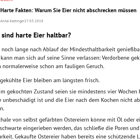
Harte Fakten: Warum Sie Eier nicht abschrecken müssen
Anita Kattinger
27.03.2018
 sind harte Eier haltbar?
t noch lange nach Ablauf der Mindesthaltbarkeit genießbar
 kann man sich auf seine Sinne verlassen: Verdorbene gek
 normalerweise schon am fauligen Geruch.
 gekühlte Eier bleiben am längsten frisch.
im gekochten Zustand seien sie mindestens vier Wochen h
e unbeschädigt ist und die Eier nach dem Kochen nicht a
n.
chale von selbst gefärbten
Ostereiern
könne mit Öl oder e
schwarte eingerieben werden, das schließe die Poren und
arkeit. Gekaufte
Ostereier
haben bereits eine schützende L