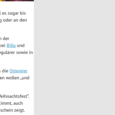
 es sogar bis
g oder an den
n der
 bei
Billa
und
egulärer sowie in
s die
Ostereier
men wollen „und
ihnachtsfest“.
timmt, auch
schein zeigt.