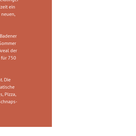
zeit ein
0 neuen,
 Badener
m Sommer
real der
 für 750
t. Die
atische
, Pizza,
 Schnaps-