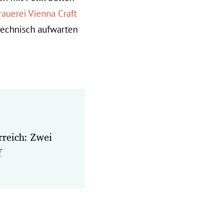
rauerei Vienna Craft
technisch aufwarten
rreich: Zwei
f