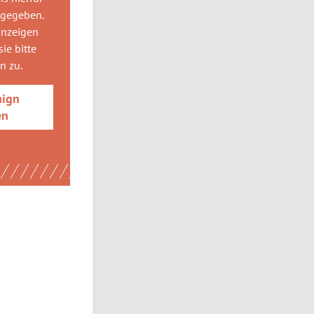
 gegeben.
anzeigen
ie bitte
gn
zu.
aign
en