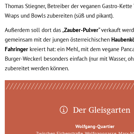
Thomas Stiegner, Betreiber der veganen Gastro-Kette
Wraps und Bowls zubereiten (süß und pikant).
Außerdem soll dort das „
Zauber-Pulver
“ verkauft wer
gemeinsam mit der jungen österreichischen
Haubenköc
Fahringer
kreiert hat: ein Mehl, mit dem vegane Panc
Burger-Weckerl besonders einfach (nur mit Wasser, oh
zubereitet werden können.
Der Gleisgarten
Wolfgang-Quartier
Zwischen Eichenstraße, Wolfganggasse, Marx-M