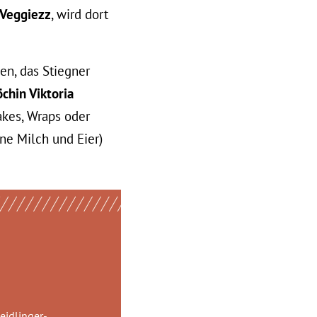
Veggiezz
, wird dort
den, das Stiegner
hin Viktoria
akes, Wraps oder
ne Milch und Eier)
eidlinger-