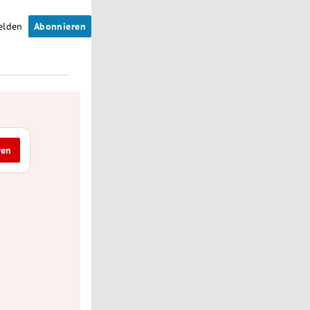
elden
Abonnieren
ren