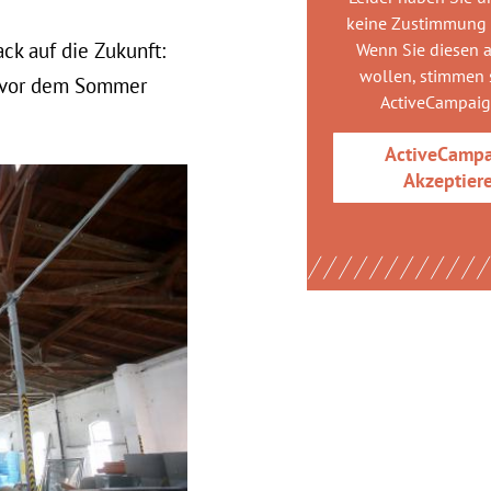
keine Zustimmung
ck auf die Zukunft:
Wenn Sie diesen 
wollen, stimmen s
h vor dem Sommer
ActiveCampai
ActiveCamp
Akzeptier