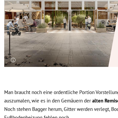
rt Untermenü
schaft Untermenü
s Untermenü
zeit Untermenü
undheit Untermenü
tur Untermenü
nung Untermenü
Man braucht noch eine ordentliche Portion Vorstellung
lität Untermenü
auszumalen, wie es in den Gemäuern der
alten Remi
Noch stehen Bagger herum, Gitter werden verlegt, Bo
Fußbodenheizung fehlen noch.