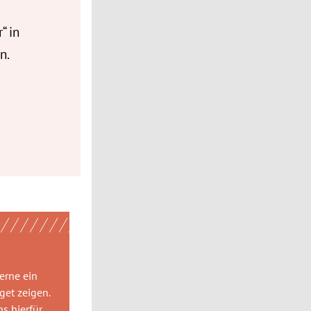
“ in
n.
gerne
ein
get
zeigen.
ns hierfür