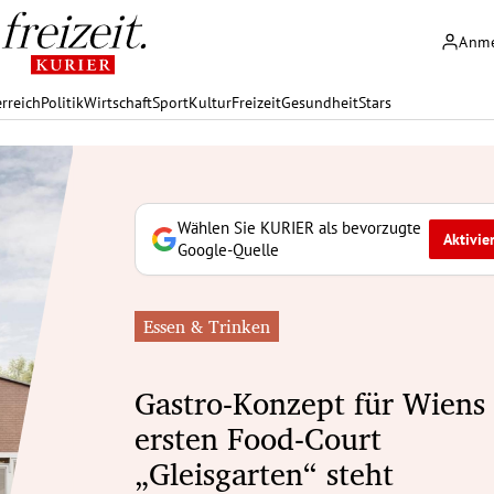
Anm
rreich
Politik
Wirtschaft
Sport
Kultur
Freizeit
Gesundheit
Stars
Wählen Sie KURIER als bevorzugte
Aktivie
Google-Quelle
Essen & Trinken
Gastro-Konzept für Wiens
ersten Food-Court
„Gleisgarten“ steht