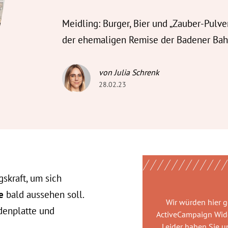
Meidling: Burger, Bier und „Zauber-Pulver
der ehemaligen Remise der Badener Bah
von Julia Schrenk
28.02.23
skraft, um sich
se
bald aussehen soll.
Wir würden hier 
denplatte und
ActiveCampaign Wid
Leider haben Sie u