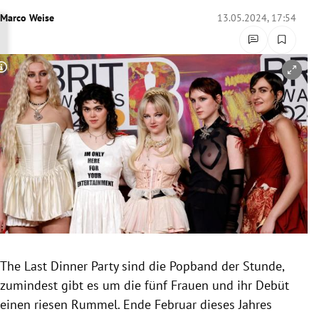
rreich Untermenü
Marco Weise
13.05.2024, 17:54
rt Untermenü
Copyright-Hinweis öffnen/schließen
schaft Untermenü
s Untermenü
zeit Untermenü
undheit Untermenü
tur Untermenü
nung Untermenü
The Last Dinner Party sind die Popband der Stunde,
zumindest gibt es um die fünf Frauen und ihr Debüt
lität Untermenü
einen riesen Rummel. Ende Februar dieses Jahres