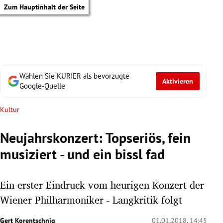
Zum Hauptinhalt der Seite
Wählen Sie KURIER als bevorzugte
Aktivieren
Google-Quelle
Kultur
Neujahrskonzert: Topseriös, fein
musiziert - und ein bissl fad
Ein erster Eindruck vom heurigen Konzert der
Wiener Philharmoniker - Langkritik folgt
tik Untermenü
Gert Korentschnig
01.01.2018, 14:45