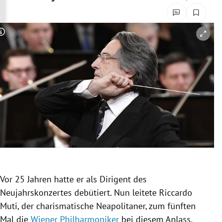
rreich Untermenü
rt Untermenü
Copyright-Hinweis öffnen/schließen
schaft Untermenü
s Untermenü
zeit Untermenü
undheit Untermenü
tur Untermenü
nung Untermenü
Vor 25 Jahren hatte er als Dirigent des
Neujahrskonzertes debütiert. Nun leitete
Riccardo
lität Untermenü
Muti
, der charismatische Neapolitaner, zum fünften
Mal die
Wiener Philharmoniker
bei diesem Anlass.