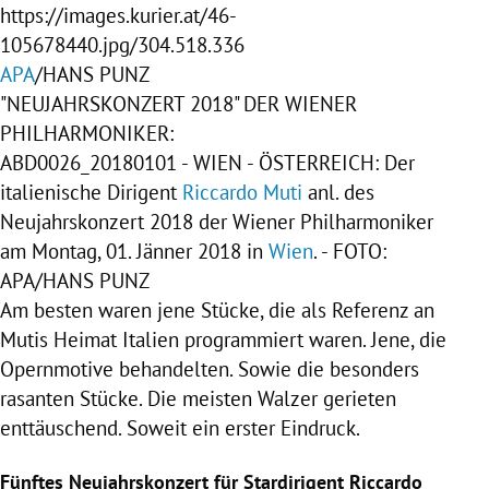
https://images.kurier.at/46-
105678440.jpg/304.518.336
APA
/HANS PUNZ
"NEUJAHRSKONZERT 2018" DER WIENER
PHILHARMONIKER:
ABD0026_20180101 - WIEN -
ÖSTERREICH
: Der
italienische Dirigent
Riccardo Muti
anl. des
Neujahrskonzert
2018 der
Wiener Philharmoniker
am Montag, 01. Jänner 2018 in
Wien
. - FOTO:
APA
/HANS PUNZ
Am besten waren jene Stücke, die als Referenz an
Mutis
Heimat
Italien
programmiert waren. Jene, die
Opernmotive behandelten. Sowie die besonders
rasanten Stücke. Die meisten Walzer gerieten
enttäuschend. Soweit ein erster Eindruck.
Fünftes Neujahrskonzert für Stardirigent Riccardo