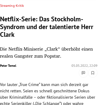
rreich Untermenü
Streaming-Kritik
rt Untermenü
Netflix-Serie: Das Stockholm-
Syndrom und der talentierte Herr
schaft Untermenü
Clark
s Untermenü
Die Netflix-Miniserie „Clark“ überhöht einen
zeit Untermenü
realen Gangster zum Popstar.
undheit Untermenü
Peter Temel
05.05.2022, 22:09
tur Untermenü
nung Untermenü
Vor lauter „True Crime“ kann man sich derzeit gar
nicht retten. Seien es schnell geschnittene Dokus
lität Untermenü
über Kriminalfälle – oder fiktionalisierte Serien über
echte Serienkiller („Die Schlange“) oder wahre