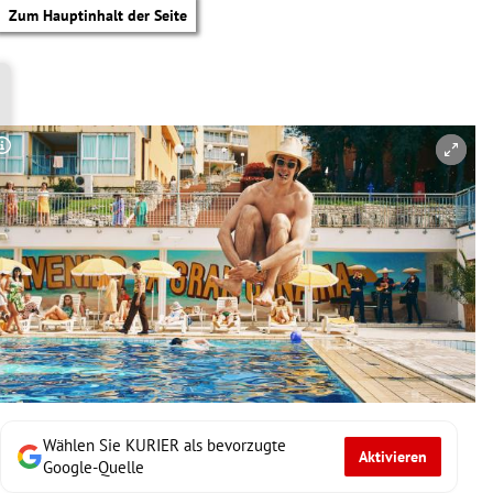
Zum Hauptinhalt der Seite
Copyright-Hinweis öffnen/schließen
Wählen Sie KURIER als bevorzugte
Aktivieren
tik Untermenü
Google-Quelle