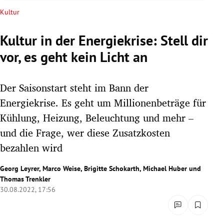
rreich Untermenü
Kultur
rt Untermenü
Kultur in der Energiekrise: Stell dir
vor, es geht kein Licht an
schaft Untermenü
s Untermenü
Der Saisonstart steht im Bann der
Energiekrise. Es geht um Millionenbeträge für
zeit Untermenü
Kühlung, Heizung, Beleuchtung und mehr –
und die Frage, wer diese Zusatzkosten
undheit Untermenü
bezahlen wird
tur Untermenü
Georg Leyrer
,
Marco Weise
,
Brigitte Schokarth
,
Michael Huber
und
nung Untermenü
Thomas Trenkler
30.08.2022, 17:56
lität Untermenü