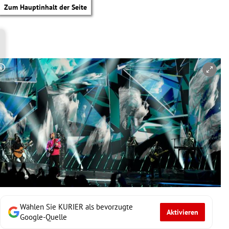
Zum Hauptinhalt der Seite
Copyright-Hinweis öffnen/schließen
Wählen Sie KURIER als bevorzugte
Aktivieren
tik Untermenü
Google-Quelle