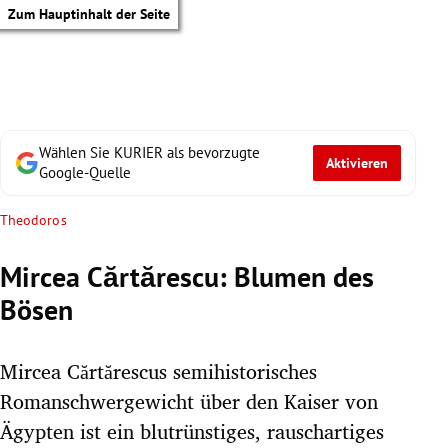
Zum Hauptinhalt der Seite
Wählen Sie KURIER als bevorzugte
Aktivieren
Google-Quelle
Theodoros
Mircea Cărtărescu: Blumen des
Bösen
Mircea Cărtărescus semihistorisches
Romanschwergewicht über den Kaiser von
tik Untermenü
Ägypten ist ein blutrünstiges, rauschartiges