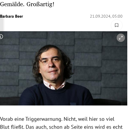
Gemälde. Großartig!
rreich Untermenü
Barbara Beer
21.09.2024, 05:00
rt Untermenü
schaft Untermenü
Copyright-Hinweis öffnen/schließen
s Untermenü
zeit Untermenü
undheit Untermenü
tur Untermenü
nung Untermenü
Vorab eine Triggerwarnung. Nicht, weil hier so viel
lität Untermenü
Blut fließt. Das auch, schon ab Seite eins wird es echt