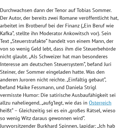
Durchwachsen dann der Tenor auf
Tobias Sommer
.
Der Autor, der bereits zwei Romane veröffentlicht hat,
arbeitet im Brotberuf bei der Finanz („Ein Beruf wie
Kafka“, stellte ihn Moderator Ankowitsch vor). Sein
Text „Steuerstrafakte“ handelt von einem Mann, der
von so wenig Geld lebt, dass ihm die Steuerbehörde
nicht glaubt. „Als Schweizer hat man besonderes
Interesse am deutschen Steuersystem“, befand
Juri
Steiner
, der
Sommer
eingeladen hatte. Was den
anderen Juroren nicht reichte. „Einfältig gebaut“,
befand
Maike Fessmann
, und
Daniela Strigl
vermisste Humor: Die satirische Ausbaufähigkeit sei
allzu naheliegend, „aufg’legt, wie das in
Österreich
heißt“ – Gleichzeitig sei es ein „großes Rätsel, wieso
so wenig Witz daraus gewonnen wird“.
Juryvorsitzender
Burkhard Spinnen
, lapidar: „Ich hab