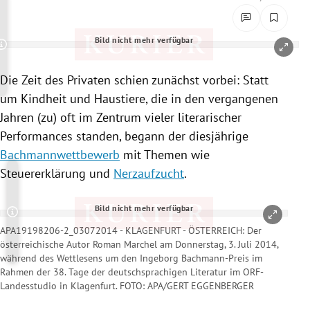
rreich Untermenü
Bild nicht mehr verfügbar
rt Untermenü
Copyright-Hinweis öffnen/schließen
Die Zeit des Privaten schien zunächst vorbei: Statt
schaft Untermenü
um Kindheit und Haustiere, die in den vergangenen
s Untermenü
Jahren (zu) oft im Zentrum vieler literarischer
Performances standen, begann der diesjährige
zeit Untermenü
Bachmannwettbewerb
mit Themen wie
Steuererklärung
und
Nerzaufzucht
.
undheit Untermenü
Bild nicht mehr verfügbar
tur Untermenü
Copyright-Hinweis öffnen/schließen
APA19198206-2_03072014 - KLAGENFURT - ÖSTERREICH: Der
österreichische Autor Roman Marchel am Donnerstag, 3. Juli 2014,
nung Untermenü
während des Wettlesens um den Ingeborg Bachmann-Preis im
Rahmen der 38. Tage der deutschsprachigen Literatur im ORF-
lität Untermenü
Landesstudio in Klagenfurt. FOTO: APA/GERT EGGENBERGER