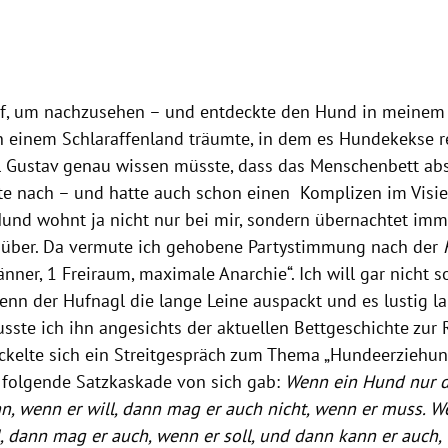
uf, um nachzusehen – und entdeckte den Hund in meinem 
n einem Schlaraffenland träumte, in dem es Hundekekse re
Weil Gustav genau wissen müsste, dass das Menschenbett a
hte nach – und hatte auch schon einen Komplizen im Visier
Hund wohnt ja nicht nur bei mir, sondern übernachtet im
über. Da vermute ich gehobene Partystimmung nach der
nner, 1 Freiraum, maximale Anarchie“. Ich will gar nicht 
wenn der Hufnagl die lange Leine auspackt und es lustig la
ste ich ihn angesichts der aktuellen Bettgeschichte zur R
ckelte sich ein Streitgespräch zum Thema „Hundeerziehung
folgende Satzkaskade von sich gab:
Wenn ein Hund nur da
n, wenn er will, dann mag er auch nicht, wenn er muss. We
l, dann mag er auch, wenn er soll, und dann kann er auch,