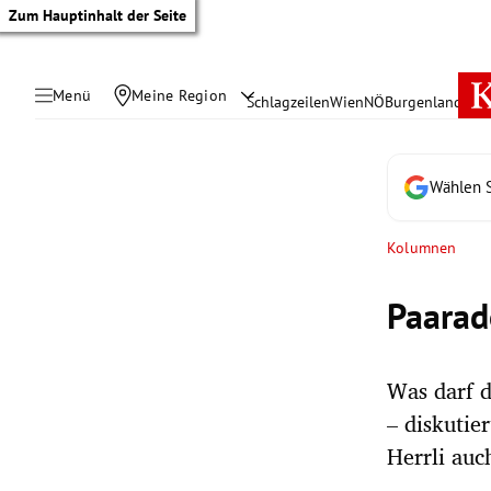
Zum Hauptinhalt der Seite
Menü
Meine Region
Schlagzeilen
Wien
NÖ
Burgenland
Öste
Wählen S
Kolumnen
Paarad
Was darf d
– diskutie
tik Untermenü
Herrli auc
rreich Untermenü