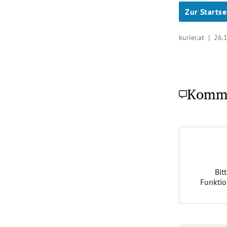
Zur Startse
kurier.at |
26.
Komm