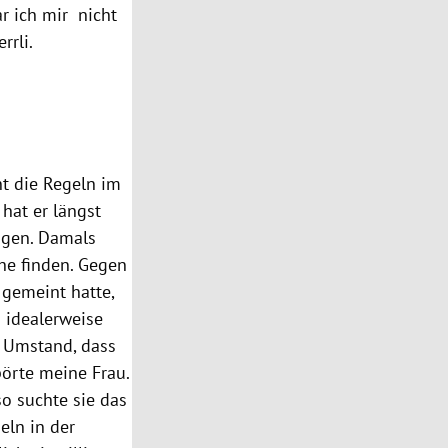
r ich mir nicht
errli.
nt die Regeln im
hat er längst
ögen. Damals
he finden. Gegen
 gemeint hatte,
 idealerweise
r Umstand, dass
örte meine Frau.
o suchte sie das
eln in der