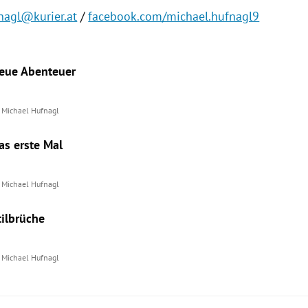
nagl@kurier.at
/
facebook.com/michael.hufnagl9
eue Abenteuer
d
Michael Hufnagl
as erste Mal
d
Michael Hufnagl
tilbrüche
d
Michael Hufnagl