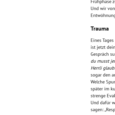
Frühphase zu
Und wir von
Entwöhnungs
Trauma
Eines Tages
ist jetzt de
Gespräch su
du musst jet
Herrli glaub
sogar den a
Welche Spure
später im k
strenge Evak
Und dafür w
sagen: „Resp