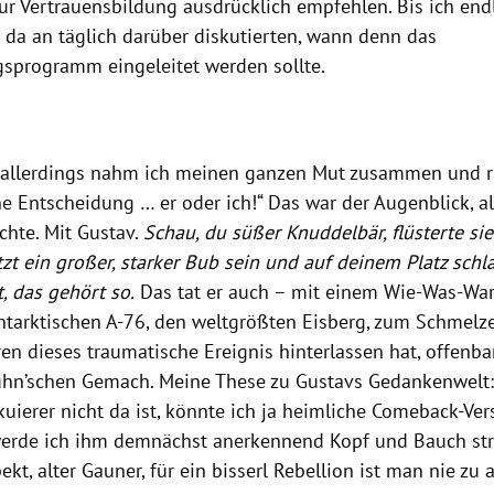
r Vertrauensbildung ausdrücklich empfehlen. Bis ich endli
 da an täglich darüber diskutierten, wann denn das
programm eingeleitet werden sollte.
 allerdings nahm ich meinen ganzen Mut zusammen und rie
ine Entscheidung … er oder ich!“ Das war der Augenblick, 
chte. Mit Gustav.
Schau, du süßer Knuddelbär, flüsterte sie
zt ein großer, starker Bub sein und auf deinem Platz schla
t, das gehört so.
Das tat er auch – mit einem Wie-Was-War
ntarktischen A-76, den weltgrößten Eisberg, zum Schmelze
n dieses traumatische Ereignis hinterlassen hat, offenbart
uhn’schen Gemach. Meine These zu Gustavs Gedankenwelt:
uierer nicht da ist, könnte ich ja heimliche Comeback-Ver
erde ich ihm demnächst anerkennend Kopf und Bauch str
ekt, alter Gauner, für ein bisserl Rebellion ist man nie zu al