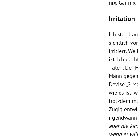
nix. Gar nix.
Irritation
Ich stand a
sichtlich vo
irritiert. 
ist. Ich dac
raten. Der 
Mann gegen
Devise „2 Mä
wie es ist, 
trotzdem mus
Zügig entwi
irgendwann 
aber nie kan
wenn er wil