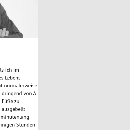
ls ich im
es Lebens
at normalerweise
r dringend von A
e Füße zu
g ausgebellt
r minutenlang
 einigen Stunden