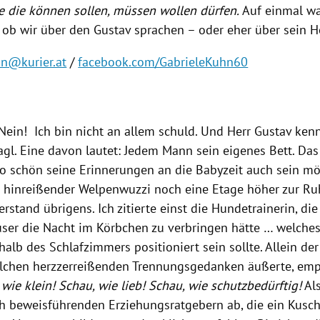
 die können sollen, müssen wollen dürfen.
Auf einmal wa
, ob wir über den Gustav sprachen – oder eher über sein H
hn@kurier.at
/
facebook.com/GabrieleKuhn60
 Nein! Ich bin nicht an allem schuld. Und Herr Gustav ken
gl. Eine davon lautet: Jedem Mann sein eigenes Bett. Das 
 so schön seine Erinnerungen an die Babyzeit auch sein m
r hinreißender Welpenwuzzi noch eine Etage höher zur Ru
stand übrigens. Ich zitierte einst die Hundetrainerin, die
user die Nacht im Körbchen zu verbringen hätte … welches
alb des Schlafzimmers positioniert sein sollte. Allein de
olchen herzzerreißenden Trennungsgedanken äußerte, emp
 wie klein! Schau, wie lieb! Schau, wie schutzbedürftig!
Als
ch beweisführenden Erziehungsratgebern ab, die ein Kusch