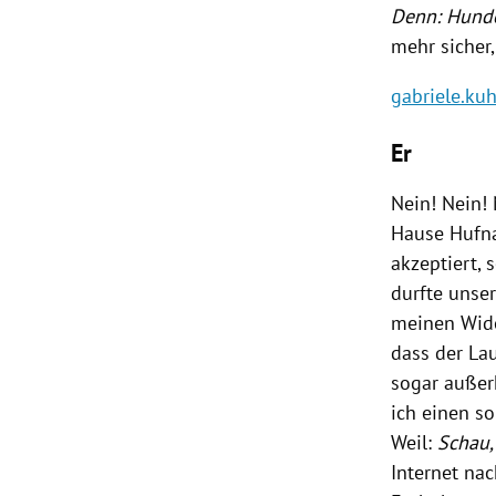
Denn: Hunde
mehr sicher
gabriele.ku
Er
Nein! Nein!
Hause Hufna
akzeptiert,
durfte unse
meinen Wider
dass der La
sogar außerh
ich einen s
Weil:
Schau,
Internet na