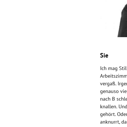
Sie
Ich mag Stil
Arbeitszimm
vergaß. Irg
genauso viel
nach B schl
knallen. Und
gehört. Ode
anknurrt, da