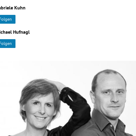
abriele Kuhn
Folgen
ichael Hufnagl
Folgen
Hinweis öffnen/schließen