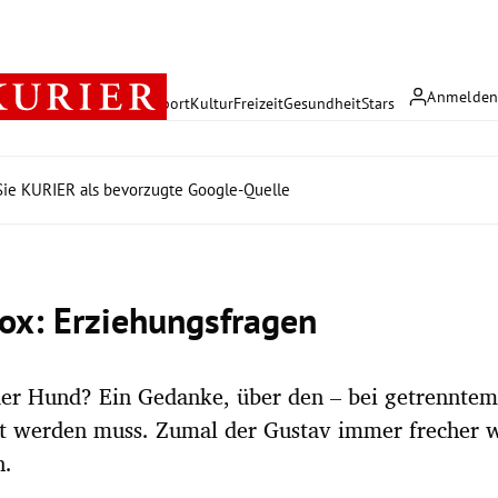
Anmelde
rreich
Politik
Wirtschaft
Sport
Kultur
Freizeit
Gesundheit
Stars
ie KURIER als bevorzugte Google-Quelle
ox: Erziehungsfragen
er Hund? Ein Gedanke, über den – bei getrenntem
rt werden muss. Zumal der Gustav immer frecher w
h.