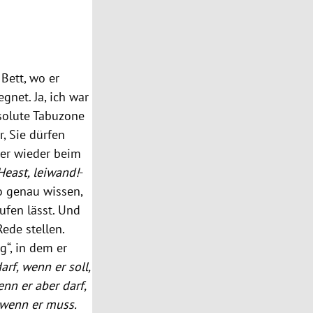
Bett, wo er
gnet. Ja, ich war
bsolute Tabuzone
, Sie dürfen
mer wieder beim
Heast, leiwand!
-
so genau wissen,
ufen lässt. Und
ede stellen.
“, in dem er
rf, wenn er soll,
nn er aber darf,
 wenn er muss.