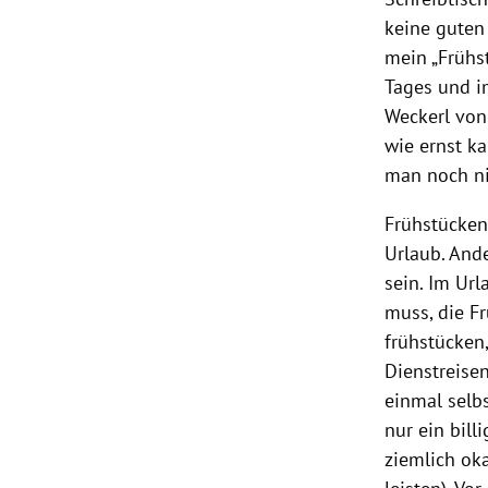
keine guten
mein „Frühs
Tages und im
Weckerl von 
wie ernst k
man noch ni
Frühstücken 
Urlaub. And
sein. Im Ur
muss, die F
frühstücken,
Dienstreise
einmal selb
nur ein bill
ziemlich ok