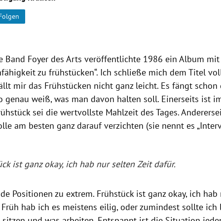
Folgen
e Band Foyer des Arts veröffentlichte 1986 ein Album mi
nfähigkeit zu frühstücken“. Ich schließe mich dem Titel voll
llt mir das Frühstücken nicht ganz leicht. Es fängt schon
o genau weiß, was man davon halten soll. Einerseits ist 
rühstück sei die wertvollste Mahlzeit des Tages. Andererse
solle am besten ganz darauf verzichten (sie nennt es „Interv
ck ist ganz okay, ich hab nur selten Zeit dafür.
ide Positionen zu extrem. Frühstück ist ganz okay, ich hab 
r Früh hab ich es meistens eilig, oder zumindest sollte ich
 sitzen und was arbeiten. Entspannt ist die Situation jeden