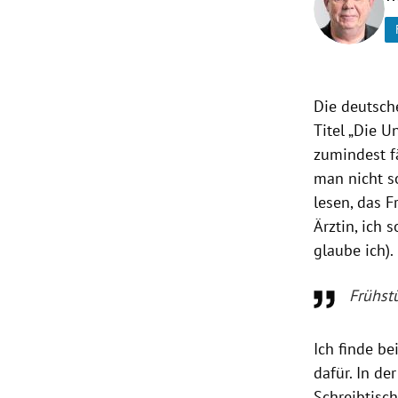
rt Untermenü
schaft Untermenü
Die deutsch
s Untermenü
Titel „Die U
zumindest fä
zeit Untermenü
man nicht s
lesen, das F
undheit Untermenü
Ärztin, ich 
glaube ich).
tur Untermenü
nung Untermenü
Frühstü
lität Untermenü
Ich finde be
dafür. In de
Schreibtisch