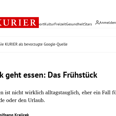
Anmelde
rreich
Politik
Wirtschaft
Sport
Kultur
Freizeit
Gesundheit
Stars
ie KURIER als bevorzugte Google-Quelle
ek geht essen: Das Frühstück
 ist nicht wirklich alltagstauglich, eher ein Fall f
e oder den Urlaub.
olfgang Kralicek