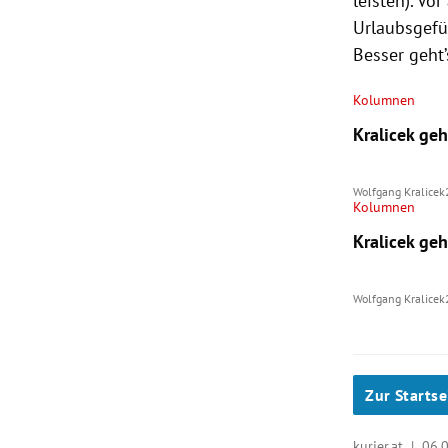
leisten). V
Urlaubsgefüh
Besser geht’
Kolumnen
Kralicek ge
Wolfgang Kralicek
Kolumnen
Kralicek ge
Wolfgang Kralicek
Zur Startse
kurier.at |
06.