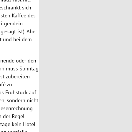
eschränkt sich
rsten Kaffee des
 irgendein
gesagt ist). Aber
zt und bei dem
henende oder den
ann muss Sonntag
st zubereiten
afé zu
as Frühstück auf
en, sondern nicht
Spesenrechnung
n der Regel
utage kein Hotel