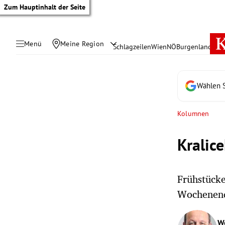
Zum Hauptinhalt der Seite
Menü
Meine Region
Schlagzeilen
Wien
NÖ
Burgenland
Öste
Wählen S
Kolumnen
Kralic
Frühstücken
Wochenend
tik Untermenü
rreich Untermenü
W