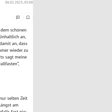
06.02.2023, 05:00
t dem schönen
inhaltlich an,
 damit an, dass
immer wieder zu
its sagt meine
allfasten“,
nur selten Zeit
 längst am
falls fast nie;