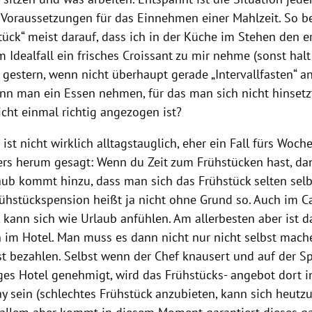
 Voraussetzungen für das Einnehmen einer Mahlzeit. So b
tück“ meist darauf, dass ich in der Küche im Stehen den e
 Idealfall ein frisches Croissant zu mir nehme (sonst halt
gestern, wenn nicht überhaupt gerade „Intervallfasten“ an
ann man ein Essen nehmen, für das man sich nicht hinset
cht einmal richtig angezogen ist?
ist nicht wirklich alltagstauglich, eher ein Fall fürs Woc
ers herum gesagt: Wenn du Zeit zum Frühstücken hast, d
laub kommt hinzu, dass man sich das Frühstück selten selb
rühstückspension heißt ja nicht ohne Grund so. Auch im C
 kann sich wie Urlaub anfühlen. Am allerbesten aber ist d
n im Hotel. Man muss es dann nicht nur nicht selbst mach
st bezahlen. Selbst wenn der Chef knausert und auf der 
iges Hotel genehmigt, wird das Frühstücks- angebot dort i
ay sein (schlechtes Frühstück anzubieten, kann sich heutz