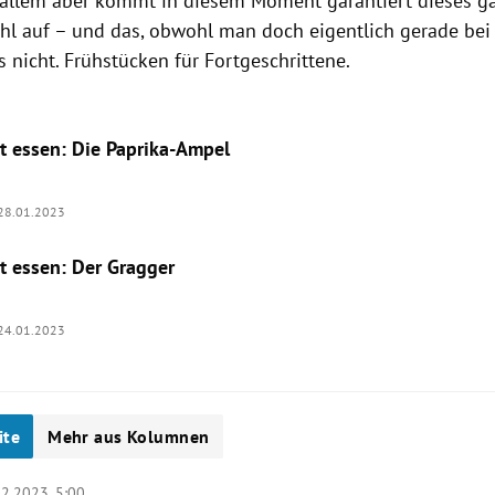
or allem aber kommt in diesem Moment garantiert dieses ga
l auf – und das, obwohl man doch eigentlich gerade bei d
s nicht. Frühstücken für Fortgeschrittene.
ht essen: Die Paprika-Ampel
28.01.2023
ht essen: Der Gragger
24.01.2023
ite
Mehr aus Kolumnen
02.2023, 5:00