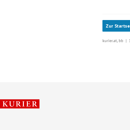
Zur Startse
kurier.at, bb |