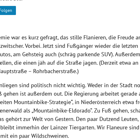
Folgen
mie war es kurz gefragt, das stille Flanieren, die Freude 
witscher. Vorbei. Jetzt sind Fußgänger wieder die letzten
Autos, am Gehsteig auch (schräg parkende SUV). Außerdem
llen, die einen jäh auf die Straße jagen. (Derzeit etwa a
Hauptstraße – Rohrbacherstraße.)
liegen sind politisch nicht wichtig. Weder in der Stadt 
ß gehen ist außerdem out. Die Regierung arbeitet gerade 
eiten Mountainbike-Strategie“, in Niederösterreich etwa 
enerwald als „Mountainbike-Eldorado“. Zu Fuß gehen, sch
as gehört zur Welt von Gestern. Den paar Dutzend Leuten,
, bleibt immerhin der Lainzer Tiergarten. Wir Flaneure sind
it ein paar Wildschweinen.