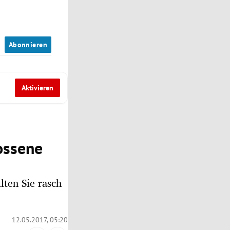
n
Abonnieren
Aktivieren
ossene
lten Sie rasch
12.05.2017, 05:20