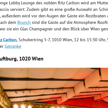
unge Lobby Lounge des noblen Ritz Carlton wird am Mutter
accio serviert: Zudem gibt es eine große Auswahl an Sch
n, außerdem wird vor den Augen der Gäste ein Rostbrate
 Nach dem
Brunch
sind die Gäste auf die Atmosphere Rooft
 wo sie ein Glas Champagner und den Blick über
Wien
gen
z Carlton
, Schubertring 5-7, 1010
Wien
, 12 bis 15:30 Uhr,
ler
Getränke
Luftburg, 1020 Wien
Hinweis öffnen/schließen