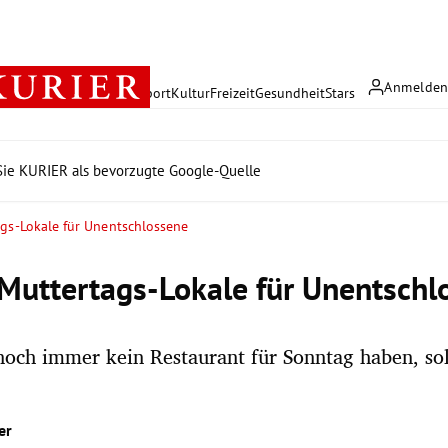
Anmelde
rreich
Politik
Wirtschaft
Sport
Kultur
Freizeit
Gesundheit
Stars
ie KURIER als bevorzugte Google-Quelle
ags-Lokale für Unentschlossene
 Muttertags-Lokale für Unentschl
och immer kein Restaurant für Sonntag haben, sol
er