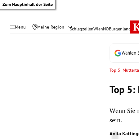
Zum Hauptinhalt der Seite
Menü
Meine Region
Schlagzeilen
Wien
NÖ
Burgenland
Öste
Wählen S
Top 5: Muttert
Top 5:
Wenn Sie n
sein.
tik Untermenü
Anita Katting
rreich Untermenü