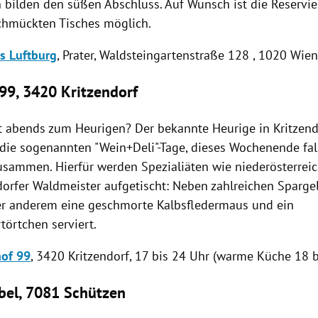
 bilden den süßen Abschluss. Auf Wunsch ist die Reservi
schmückten Tisches möglich.
ks Luftburg
, Prater, Waldsteingartenstraße 128 , 1020
Wie
99, 3420 Kritzendorf
 abends zum Heurigen? Der bekannte Heurige in
Kritzend
die sogenannten "Wein+Deli"-Tage, dieses Wochenende fal
usammen. Hierfür werden Spezialiäten wie niederösterreic
dorfer Waldmeister aufgetischt: Neben zahlreichen Sparge
r anderem eine geschmorte Kalbsfledermaus und ein
törtchen serviert.
of 99
, 3420
Kritzendorf
, 17 bis 24 Uhr (warme Küche 18 b
el, 7081 Schützen