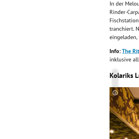
In der Melo
Rinder-Carp
Fischstatio
tranchiert.
eingeladen,
Info:
The Rit
inklusive al
Kolariks 
Copyright-