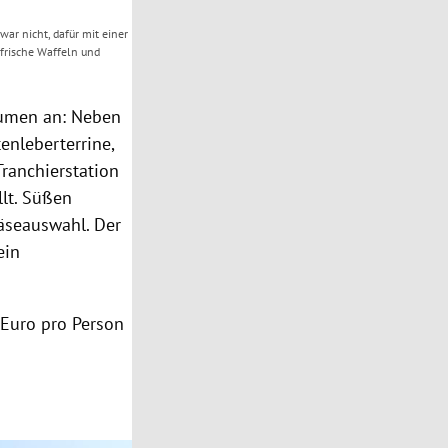
 zwar nicht, dafür mit einer
 frische Waffeln und
äumen
an: Neben
enleberterrine
,
ranchierstation
llt. Süßen
äseauswahl. Der
ein
 Euro pro Person