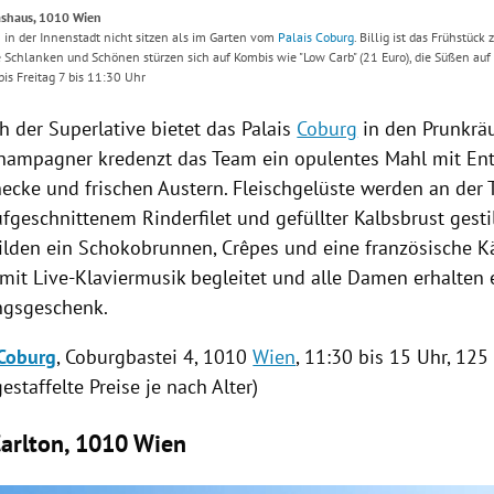
ashaus, 1010 Wien
in der Innenstadt nicht sitzen als im Garten vom
Palais Coburg
. Billig ist das Frühstück
 Schlanken und Schönen stürzen sich auf Kombis wie "Low Carb" (21 Euro), die Süßen auf
is Freitag 7 bis 11:30 Uhr
ch
der Superlative bietet das Palais
Coburg
in den
Prunkr
hampagner kredenzt das Team ein opulentes Mahl mit
Ent
ecke und frischen Austern. Fleischgelüste werden an der T
ufgeschnittenem Rinderfilet und gefüllter Kalbsbrust gesti
ilden ein Schokobrunnen, Crêpes und eine französische K
mit Live-Klaviermusik begleitet und alle Damen erhalten 
ngsgeschenk.
 Coburg
, Coburgbastei 4, 1010
Wien
, 11:30 bis 15 Uhr, 125
gestaffelte Preise je nach Alter)
Carlton, 1010 Wien