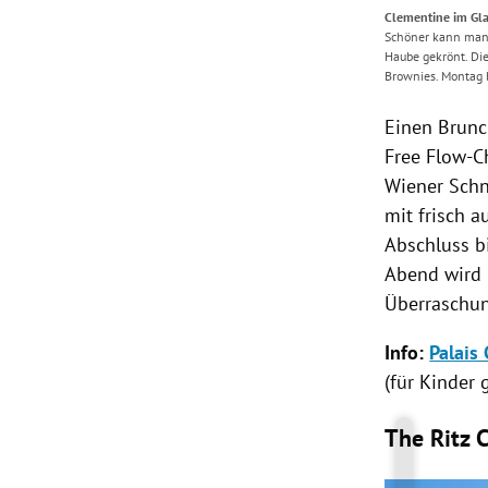
Clementine im Gl
Schöner kann man 
Haube gekrönt. Die
Brownies. Montag b
Einen
Brun
Free Flow-C
Wiener Schn
mit frisch a
Abschluss b
Abend wird 
Überraschu
Info:
Palais
(für Kinder 
The Ritz 