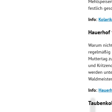
Mehlspeisen
festlich ge
Info:
Kolari
Hauerhof 
Warum nicht
regelmäßig 
Muttertag z
und Kritzen
werden unte
Waldmeister
Info:
Hauerh
Taubenkob