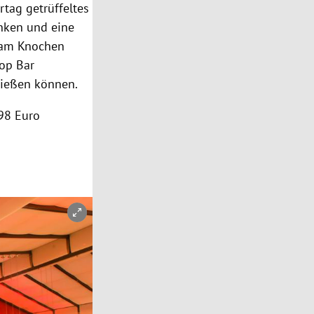
tag getrüffeltes
inken und eine
n am Knochen
op Bar
ießen können.
 98 Euro