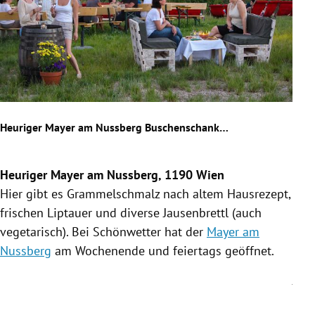
…
Heuriger Mayer am Nussberg Buschenschank…
Mut
Heuriger Mayer am Nussberg, 1190 Wien
Der 
Hier gibt es Grammelschmalz nach altem Hausrezept,
Mu
frischen
Liptauer
und diverse Jausenbrettl (auch
Gas
vegetarisch). Bei Schönwetter hat der
Mayer am
Heu
Nussberg
am Wochenende und feiertags geöffnet.
Que
Jahr