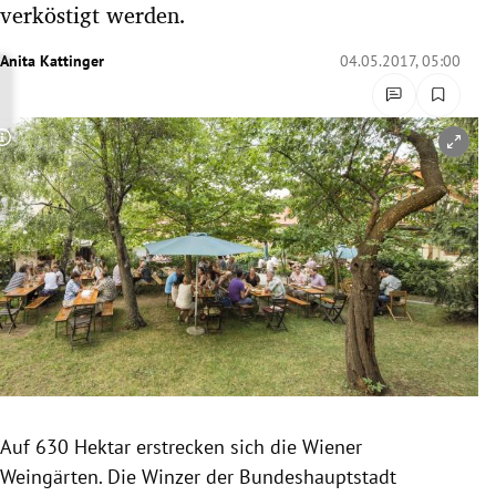
verköstigt werden.
rreich Untermenü
Anita Kattinger
04.05.2017, 05:00
rt Untermenü
schaft Untermenü
Copyright-Hinweis öffnen/schließen
s Untermenü
zeit Untermenü
undheit Untermenü
tur Untermenü
nung Untermenü
Auf 630 Hektar erstrecken sich die Wiener
lität Untermenü
Weingärten. Die Winzer der Bundeshauptstadt