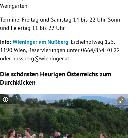
Weingarten
.
Termine: Freitag und Samstag 14 bis 22 Uhr, Sonn-
und
Feiertag
11 bis 22 Uhr
Info:
Wieninger am Nußberg
, Eichelhofweg 125,
1190
Wien
, Reservierungen unter 0664/854 70 22
oder nussberg@wieninger.at
Die schönsten Heurigen Österreichs zum
Durchklicken
Copyright-Hinweis öffnen/schließen
Co