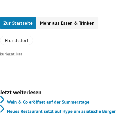
Slide 1 von 22
Zur Startseite
Mehr aus Essen & Trinken
Floridsdorf
kurier.at, kaa
Jetzt weiterlesen
Wein & Co eröffnet auf der Summerstage
Neues Restaurant setzt auf Hype um asiatische Burger