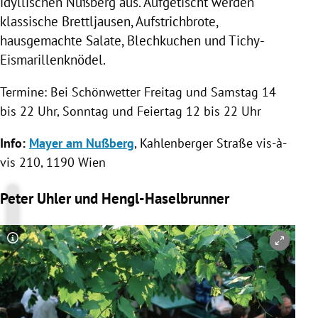
idyllischen
Nußberg
aus. Aufgetischt werden
klassische Brettljausen, Aufstrichbrote,
hausgemachte Salate, Blechkuchen und Tichy-
Eismarillenknödel.
Termine: Bei Schönwetter Freitag und Samstag 14
bis 22 Uhr, Sonntag und
Feiertag
12 bis 22 Uhr
Info:
Mayer am Nußberg
, Kahlenberger Straße
vis-à-
vis
210, 1190
Wien
Peter Uhler und Hengl-Haselbrunner
Copyright-Hinweis öffnen/schließen