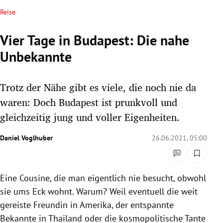
rreich Untermenü
Reise
rt Untermenü
Vier Tage in Budapest: Die nahe
Unbekannte
schaft Untermenü
s Untermenü
Trotz der Nähe gibt es viele, die noch nie da
waren: Doch Budapest ist prunkvoll und
zeit Untermenü
gleichzeitig jung und voller Eigenheiten.
undheit Untermenü
Daniel Voglhuber
26.06.2021, 05:00
tur Untermenü
Eine Cousine, die man eigentlich nie besucht, obwohl
nung Untermenü
sie ums Eck wohnt. Warum? Weil eventuell die weit
lität Untermenü
gereiste Freundin in Amerika, der entspannte
Bekannte in Thailand oder die kosmopolitische Tante