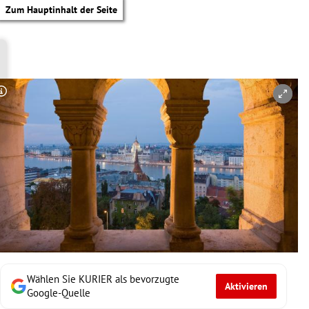
Zum Hauptinhalt der Seite
Copyright-Hinweis öffnen/schließen
Wählen Sie KURIER als bevorzugte
Aktivieren
tik Untermenü
Google-Quelle