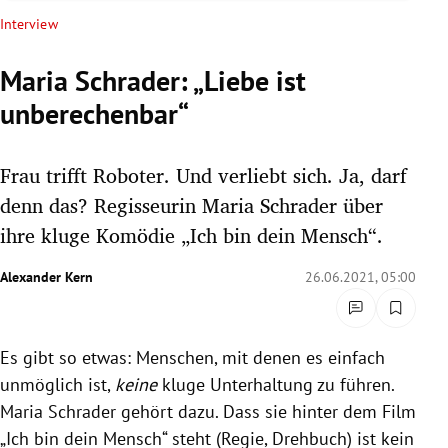
rreich Untermenü
Interview
rt Untermenü
Maria Schrader: „Liebe ist
unberechenbar“
schaft Untermenü
s Untermenü
Frau trifft Roboter. Und verliebt sich. Ja, darf
denn das? Regisseurin Maria Schrader über
zeit Untermenü
ihre kluge Komödie „Ich bin dein Mensch“.
undheit Untermenü
Alexander Kern
26.06.2021, 05:00
tur Untermenü
Es gibt so etwas: Menschen, mit denen es einfach
nung Untermenü
unmöglich ist,
keine
kluge Unterhaltung zu führen.
lität Untermenü
Maria Schrader gehört dazu. Dass sie hinter dem Film
„Ich bin dein Mensch“ steht (Regie, Drehbuch) ist kein