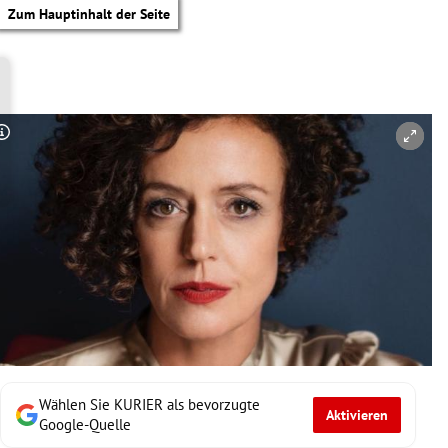
Zum Hauptinhalt der Seite
Copyright-Hinweis öffnen/schließen
Wählen Sie KURIER als bevorzugte
Aktivieren
tik Untermenü
Google-Quelle