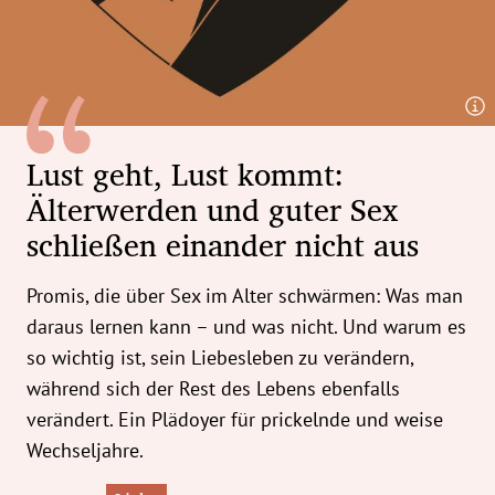
erreich Untermenü
rt Untermenü
tschaft Untermenü
Lust geht, Lust kommt:
rs Untermenü
Älterwerden und guter Sex
izeit Untermenü
schließen einander nicht aus
undheit Untermenü
Promis, die über Sex im Alter schwärmen: Was man
daraus lernen kann – und was nicht. Und warum es
tur Untermenü
so wichtig ist, sein Liebesleben zu verändern,
während sich der Rest des Lebens ebenfalls
nung Untermenü
verändert. Ein Plädoyer für prickelnde und weise
ilität Untermenü
Wechseljahre.