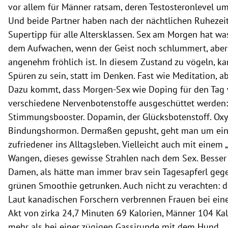
vor allem für Männer ratsam, deren Testosteronlevel um 
Und beide Partner haben nach der nächtlichen Ruhezeit
Supertipp für alle Altersklassen. Sex am Morgen hat wa
dem Aufwachen, wenn der Geist noch schlummert, aber
angenehm fröhlich ist. In diesem Zustand zu vögeln, k
Spüren zu sein, statt im Denken. Fast wie Meditation, ab
Dazu kommt, dass Morgen-Sex wie Doping für den Tag w
verschiedene Nervenbotenstoffe ausgeschüttet werden: 
Stimmungsbooster. Dopamin, der Glücksbotenstoff. Oxy
Bindungshormon. Dermaßen gepusht, geht man um ein
zufriedener ins Alltagsleben. Vielleicht auch mit einem 
Wangen, dieses gewisse Strahlen nach dem Sex. Besser 
Damen, als hätte man immer brav sein Tagesapferl geg
grünen Smoothie getrunken. Auch nicht zu verachten: de
Laut kanadischen Forschern verbrennen Frauen bei ein
Akt von zirka 24,7 Minuten 69 Kalorien, Männer 104 Kalo
mehr als bei einer zügigen Gassirunde mit dem Hund.