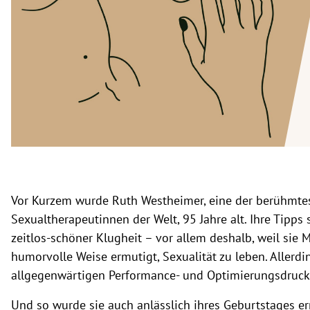
rt Untermenü
schaft Untermenü
s Untermenü
zeit Untermenü
undheit Untermenü
tur Untermenü
Vor Kurzem wurde Ruth Westheimer, eine der berühmte
nung Untermenü
Sexualtherapeutinnen der Welt, 95 Jahre alt. Ihre Tipps
zeitlos-schöner Klugheit – vor allem deshalb, weil sie
lität Untermenü
humorvolle Weise ermutigt, Sexualität zu leben. Allerd
allgegenwärtigen Performance- und Optimierungsdruck
Und so wurde sie auch anlässlich ihres Geburtstages ern