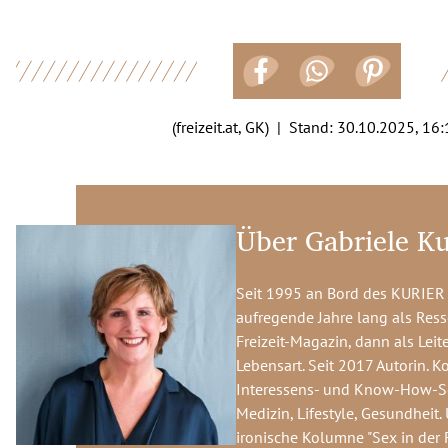
(freizeit.at, GK) | Stand:
30.10.2025, 16:
Über Gabriele K
Seit 1995 an Bord des KURIER -
aufregende Jahre lang als Resso
Freizeit-Magazin, dann als Leit
Lebensart. Seit 2017 Autorin. K
Interessens- und Know-How-S
Medizin, Lifestyle, Gesundheit. 
ironische Kolumne "Sex in der Fr