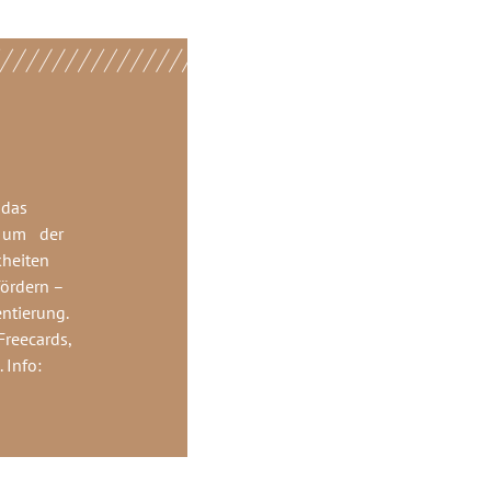
 das
, um der
kheiten
ördern –
ntierung.
 Freecards,
 Info: