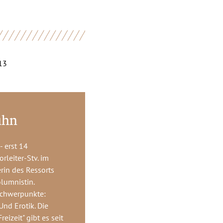
13
uhn
 erst 14
rleiter-Stv. im
erin des Ressorts
olumnistin.
chwerpunkte:
Und Erotik. Die
eizeit" gibt es seit