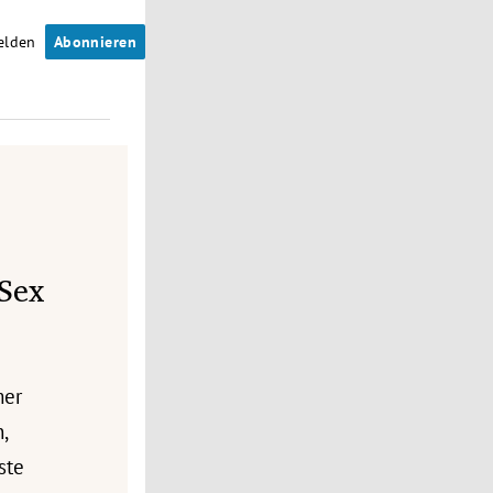
elden
Abonnieren
 Sex
mer
,
ste