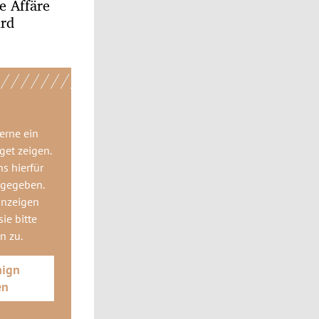
e Affäre
ird
gerne
ein
get
zeigen.
ns hierfür
 gegeben.
anzeigen
ie bitte
gn
zu.
aign
en