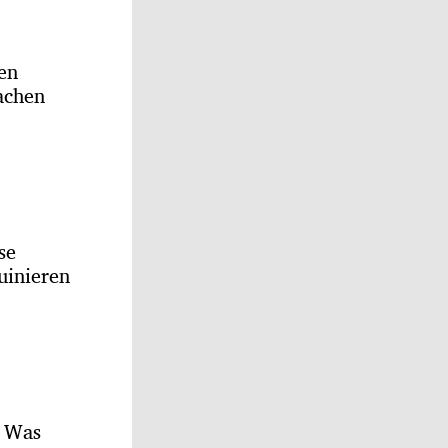
sen
achen
se
uinieren
: Was