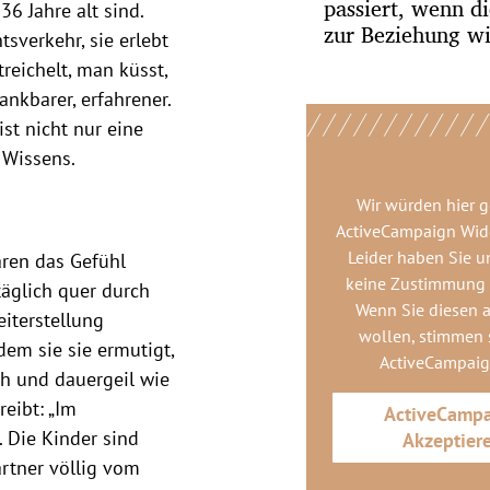
passiert, wenn di
36 Jahre alt sind.
zur Beziehung w
sverkehr, sie erlebt
reichelt, man küsst,
nkbarer, erfahrener.
st nicht nur eine
 Wissens.
Wir würden hier 
ActiveCampaign Wid
Leider haben Sie u
aren das Gefühl
keine Zustimmung
täglich quer durch
Wenn Sie diesen 
iterstellung
wollen, stimmen s
em sie sie ermutigt,
ActiveCampai
sch und dauergeil wie
reibt: „Im
ActiveCamp
. Die Kinder sind
Akzeptier
artner völlig vom