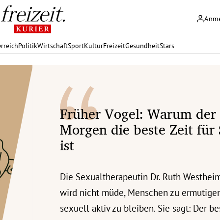
Anm
rreich
Politik
Wirtschaft
Sport
Kultur
Freizeit
Gesundheit
Stars
Früher Vogel: Warum der
Morgen die beste Zeit für
ist
Die Sexualtherapeutin Dr. Ruth Westhei
wird nicht müde, Menschen zu ermutigen
sexuell aktiv zu bleiben. Sie sagt: Der be