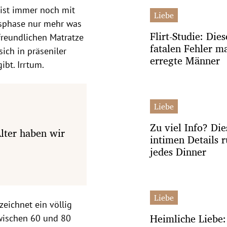
 ist immer noch mit
Liebe
nsphase nur mehr was
Flirt-Studie: Die
freundlichen Matratze
fatalen Fehler m
sich in präseniler
erregte Männer
bt. Irrtum.
Liebe
Zu viel Info? Die
Alter haben wir
intimen Details r
jedes Dinner
Liebe
eichnet ein völlig
Heimliche Liebe
zwischen 60 und 80