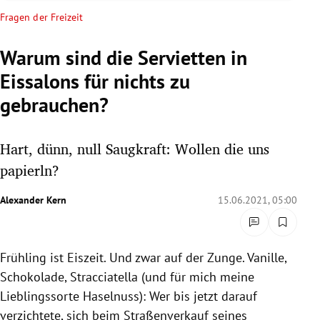
rreich Untermenü
Fragen der Freizeit
rt Untermenü
Warum sind die Servietten in
Eissalons für nichts zu
schaft Untermenü
gebrauchen?
s Untermenü
Hart, dünn, null Saugkraft: Wollen die uns
zeit Untermenü
papierln?
undheit Untermenü
Alexander Kern
15.06.2021, 05:00
tur Untermenü
nung Untermenü
Frühling ist Eiszeit. Und zwar auf der Zunge. Vanille,
Schokolade, Stracciatella (und für mich meine
lität Untermenü
Lieblingssorte Haselnuss): Wer bis jetzt darauf
verzichtete, sich beim Straßenverkauf seines