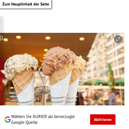
Zum Hauptinhalt der Seite
Copyright-Hinweis öffnen/schließen
Wählen Sie KURIER als bevorzugte
Aktivieren
tik Untermenü
Google-Quelle