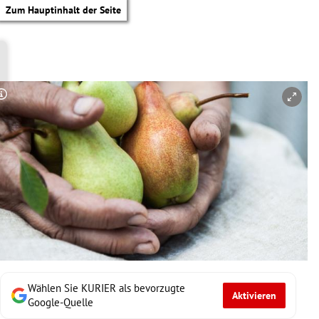
Zum Hauptinhalt der Seite
Copyright-Hinweis öffnen/schließen
Wählen Sie KURIER als bevorzugte
Aktivieren
tik Untermenü
Google-Quelle