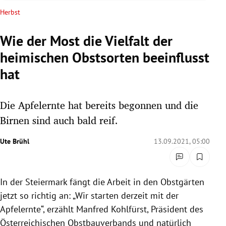
rreich Untermenü
Herbst
rt Untermenü
Wie der Most die Vielfalt der
heimischen Obstsorten beeinflusst
schaft Untermenü
hat
s Untermenü
Die Apfelernte hat bereits begonnen und die
zeit Untermenü
Birnen sind auch bald reif.
undheit Untermenü
Ute Brühl
13.09.2021, 05:00
tur Untermenü
nung Untermenü
In der Steiermark fängt die Arbeit in den Obstgärten
jetzt so richtig an: „Wir starten derzeit mit der
lität Untermenü
Apfelernte“, erzählt Manfred Kohlfürst, Präsident des
Österreichischen Obstbauverbands und natürlich