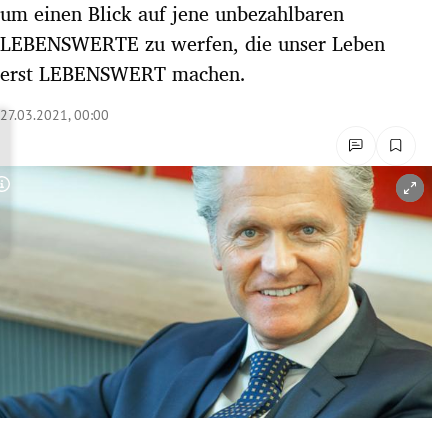
um einen Blick auf jene unbezahlbaren
rreich Untermenü
LEBENSWERTE zu werfen, die unser Leben
erst LEBENSWERT machen.
rt Untermenü
27.03.2021, 00:00
schaft Untermenü
s Untermenü
Copyright-Hinweis öffnen/schließen
zeit Untermenü
undheit Untermenü
tur Untermenü
nung Untermenü
lität Untermenü