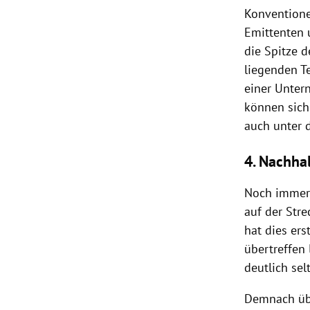
Konventione
Emittenten 
die Spitze d
liegenden T
einer Unter
können sich
auch unter 
4. Nachha
Noch immer 
auf der Str
hat dies er
übertreffen
deutlich se
Demnach übe