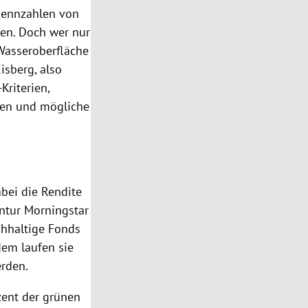
kennzahlen von
ren. Doch wer nur
 Wasseroberfläche
isberg, also
riterien,
hen und mögliche
bei die Rendite
entur Morningstar
chhaltige Fonds
dem laufen sie
erden.
zent der grünen