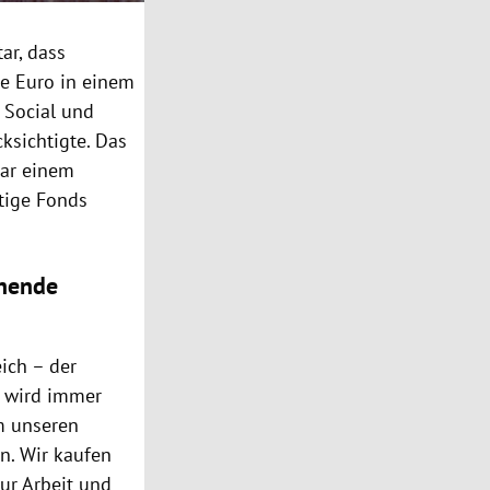
ar, dass
te Euro in einem
, Social und
sichtigte. Das
tar einem
ltige Fonds
chende
eich – der
g wird immer
m unseren
n. Wir kaufen
ur Arbeit und