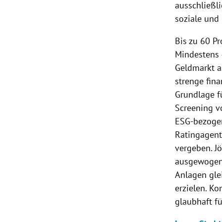
ausschließl
soziale und
Bis zu 60 P
Mindestens 
Geldmarkt a
strenge fina
Grundlage f
Screening v
ESG-bezoge
Ratingagent
vergeben. J
ausgewogen“
Anlagen glei
erzielen. Ko
glaubhaft f