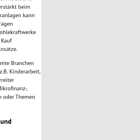
erstärkt beim
eranlagen kann
Fragen
Kohlekraftwerke
 Kauf
nsätze.
immte Branchen
.B. Kinderarbeit,
reiter
ikrofinanz-,
en oder Themen
 und