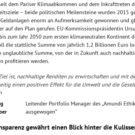
seit dem Pariser Klimaabkommen und dem Inkrafttreten d
eitsziele – beide politischen Meilensteine wurden 2015 g
 Geldanlagen enorm an Aufmerksamkeit gewonnen und gle
rer auf den Plan gerufen. EU-Kommissionspräsidentin Ursu
 bis zum Jahr 2050 zum ersten klimaneutralen Kontinent 
ll die stattliche Summe von jährlich 1,2 Billionen Euro 
e unglaubliche Summe, von der in Zukunft auch nachhaltig
 profitieren werden.
Ziel ist, nachhaltige Renditen zu erwirtschaften und mit 
eitig einen positiven Effekt für die Umwelt und die Gesell
n
rg
Leitender Portfolio Manager des „Amundi Ethi
ber
ausgewogen“
ansparenz gewährt einen Blick hinter die Kulisse