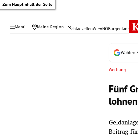
Zum Hauptinhalt der Seite
Menü
Meine Region
Schlagzeilen
Wien
NÖ
Burgenland
Öste
Wählen S
Werbung
Fünf G
lohnen
Geldanlage
tik Untermenü
Beitrag fü
rreich Untermenü