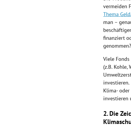
vermeiden F
Thema Gelda
man – genau
beschäftige
finanziert o
genommen? W
Viele Fonds
(z.B. Kohle,
Umweltzerst
investieren.
Klima- oder
investieren
2. Die Ze
Klimasch