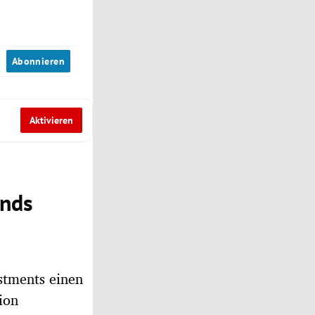
n
Abonnieren
Aktivieren
onds
estments einen
ion