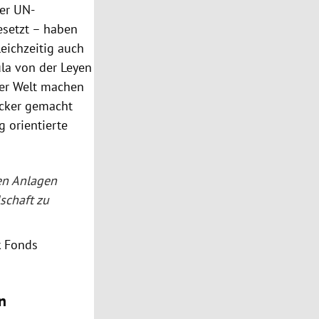
er UN-
esetzt – haben
ichzeitig auch
la von der Leyen
der Welt machen
locker gemacht
 orientierte
den Anlagen
schaft zu
k Fonds
n