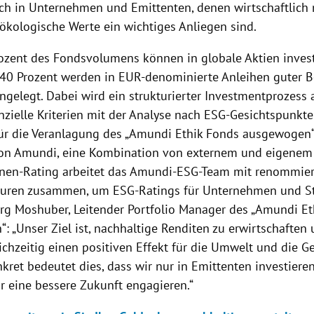
ich in Unternehmen und Emittenten, denen wirtschaftlich 
 ökologische Werte ein wichtiges Anliegen sind.
rozent des Fondsvolumens können in globale Aktien invest
40 Prozent werden in EUR-denominierte Anleihen guter B
ngelegt. Dabei wird ein strukturierter Investmentprozess
nzielle Kriterien mit der Analyse nach ESG-Gesichtspunkt
ür die Veranlagung des „Amundi Ethik Fonds ausgewogen“
on Amundi, eine Kombination von externem und eigenem
nen-Rating arbeitet das Amundi-ESG-Team mit renommie
uren zusammen, um ESG-Ratings für Unternehmen und St
örg Moshuber, Leitender Portfolio Manager des „Amundi E
: „Unser Ziel ist, nachhaltige Renditen zu erwirtschaften
chzeitig einen positiven Effekt für die Umwelt und die Ge
nkret bedeutet dies, dass wir nur in Emittenten investieren
ür eine bessere Zukunft engagieren.“