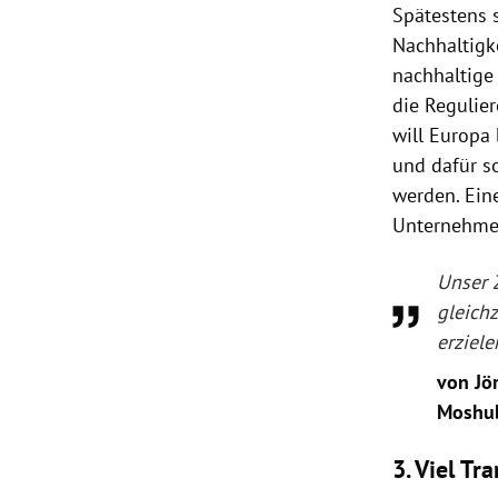
Spätestens 
Nachhaltigk
nachhaltige
die Regulie
will Europa
und dafür so
werden. Ein
Unternehmen
Unser 
gleichz
erziele
von Jö
Moshu
3. Viel Tr