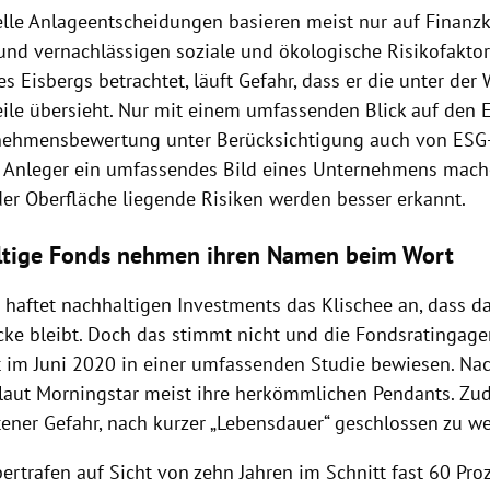
lle Anlageentscheidungen basieren meist nur auf Finanz
und vernachlässigen soziale und ökologische Risikofakto
es Eisbergs betrachtet, läuft Gefahr, dass er die unter der
eile übersieht. Nur mit einem umfassenden Blick auf den E
nehmensbewertung unter Berücksichtigung auch von ESG-K
 Anleger ein umfassendes Bild eines Unternehmens mac
der Oberfläche liegende Risiken werden besser erkannt.
ltige Fonds nehmen ihren Namen beim Wort
haftet nachhaltigen Investments das Klischee an, dass da
ecke bleibt. Doch das stimmt nicht und die Fondsratingag
st im Juni 2020 in einer umfassenden Studie bewiesen. Na
 laut Morningstar meist ihre herkömmlichen Pendants. Zu
ltener Gefahr, nach kurzer „Lebensdauer“ geschlossen zu w
rtrafen auf Sicht von zehn Jahren im Schnitt fast 60 Pro