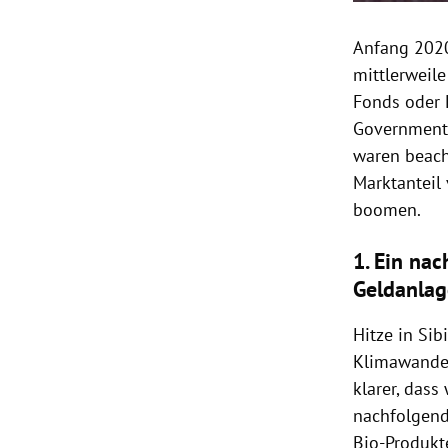
Anfang 2020
mittlerweil
Fonds oder E
Government 
waren beach
Marktanteil
boomen.
1. Ein na
Geldanlag
Hitze in Sib
Klimawandel
klarer, das
nachfolgend
Bio-Produkt