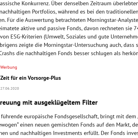
lassische Konkurrenz. Über denselben Zeitraum überlebt
nachhaltigen Portfolios, während es bei den traditionelle
en. Für die Auswertung betrachteten Morningstar-Analyste
imatete aktive und passive Fonds, davon rechneten sie 7
von ESG-Kriterien (Umwelt, Soziales und gute Unterneh
Übrigens zeigte die Morningstar-Untersuchung auch, dass s
Crashs die nachhaltigen Fonds besser schlugen als herkö
Werbung
Zeit für ein Vorsorge-Plus
27.06.2020
streuung mit ausgeklügeltem Filter
 führende europäische Fondsgesellschaft, bringt mit dem
wogen“ einen neuen gemischten Fonds auf den Markt, der 
hen und nachhaltigen Investments erfüllt. Der Fonds inves