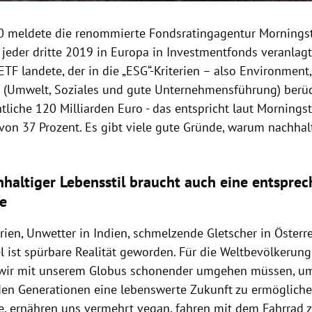
 meldete die renommierte Fondsratingagentur Morningst
e jeder dritte 2019 in Europa in Investmentfonds veranlag
TF landete, der in die „ESG“-Kriterien – also Environment
(Umwelt, Soziales und gute Unternehmensführung) berück
tliche 120 Milliarden Euro - das entspricht laut Mornings
 von 37 Prozent. Es gibt viele gute Gründe, warum nachha
chhaltiger Lebensstil braucht auch eine entspre
e
irien, Unwetter in Indien, schmelzende Gletscher in Österr
 ist spürbare Realität geworden. Für die Weltbevölkerun
s wir mit unserem Globus schonender umgehen müssen, u
en Generationen eine lebenswerte Zukunft zu ermögliche
e, ernähren uns vermehrt vegan, fahren mit dem Fahrrad z