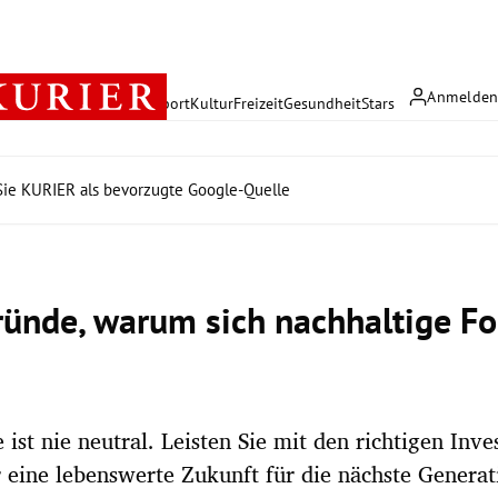
Anmelde
rreich
Politik
Wirtschaft
Sport
Kultur
Freizeit
Gesundheit
Stars
ie KURIER als bevorzugte Google-Quelle
ründe, warum sich nachhaltige F
 ist nie neutral. Leisten Sie mit den richtigen Inv
r eine lebenswerte Zukunft für die nächste Generat