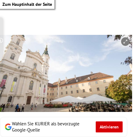
Zum Hauptinhalt der Seite
Copyright-Hinweis öffnen/schließen
Wählen Sie KURIER als bevorzugte
Aktivieren
tik Untermenü
Google-Quelle