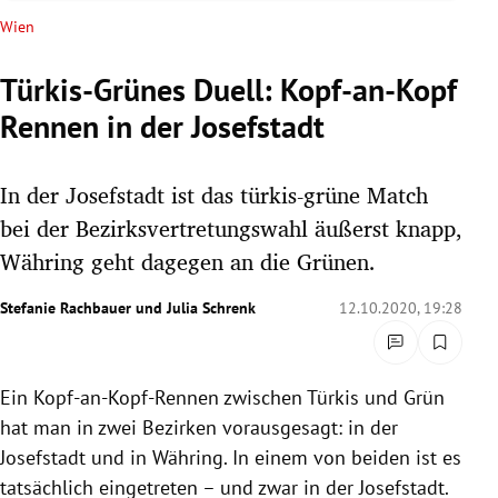
rreich Untermenü
Wien
rt Untermenü
Türkis-Grünes Duell: Kopf-an-Kopf
Rennen in der Josefstadt
schaft Untermenü
s Untermenü
In der Josefstadt ist das türkis-grüne Match
bei der Bezirksvertretungswahl äußerst knapp,
zeit Untermenü
Währing geht dagegen an die Grünen.
undheit Untermenü
Stefanie Rachbauer
und
Julia Schrenk
12.10.2020, 19:28
tur Untermenü
Ein Kopf-an-Kopf-Rennen zwischen Türkis und Grün
nung Untermenü
hat man in zwei Bezirken vorausgesagt: in der
lität Untermenü
Josefstadt und in Währing. In einem von beiden ist es
tatsächlich eingetreten – und zwar in der Josefstadt.