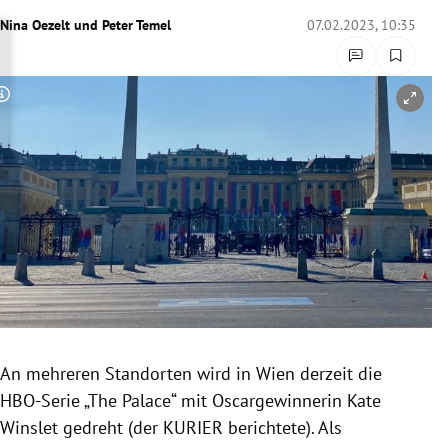
rreich Untermenü
Nina Oezelt
und
Peter Temel
07.02.2023, 10:35
rt Untermenü
Copyright-Hinweis öffnen/schließen
schaft Untermenü
s Untermenü
zeit Untermenü
undheit Untermenü
tur Untermenü
nung Untermenü
An mehreren Standorten wird in Wien derzeit die
HBO-Serie „The Palace“ mit Oscargewinnerin Kate
lität Untermenü
Winslet gedreht (der KURIER berichtete). Als