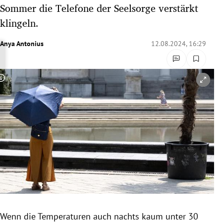
Sommer die Telefone der Seelsorge verstärkt
rreich Untermenü
klingeln.
rt Untermenü
Anya Antonius
12.08.2024, 16:29
schaft Untermenü
s Untermenü
Copyright-Hinweis öffnen/schließen
zeit Untermenü
undheit Untermenü
tur Untermenü
nung Untermenü
lität Untermenü
Wenn die Temperaturen auch nachts kaum unter 30