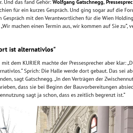
or. Und das fand Gehör:
Wolfgang Gatschnegg, Pressesprec
schien für ein kurzes Gespräch. Und ging sogar auf die Fo
ein Gespräch mit den Verantwortlichen für die Wien Holdin
: „Wir machen einen Termin aus, wir kommen auf Sie zu“, v
.
rt ist alternativlos"
 mit dem KURIER machte der Pressesprecher aber klar: „De
ernativlos.“ Sprich: Die Halle werde dort gebaut. Das sei 
anden, sagt Gatschnegg. „In den Verträgen der Zwischennu
chrieben, dass sie bei Beginn der Bauvorbereitungen absi
nnutzung sagt ja schon, dass es zeitlich begrenzt ist.“
Hinweis öffnen/schließen