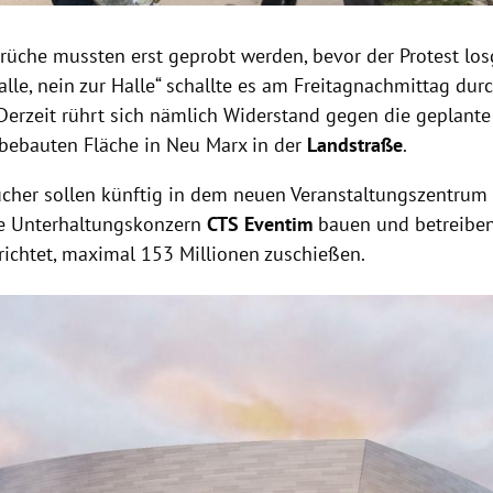
üche mussten erst geprobt werden, bevor der Protest lo
 alle, nein zur Halle“ schallte es am Freitagnachmittag d
 Derzeit rührt sich nämlich Widerstand gegen die geplant
bebauten Fläche in Neu Marx in der
Landstraße
.
cher sollen künftig in dem neuen Veranstaltungszentrum P
e Unterhaltungskonzern
CTS Eventim
bauen und betreiben 
erichtet, maximal 153 Millionen zuschießen.
Hinweis öffnen/schließen