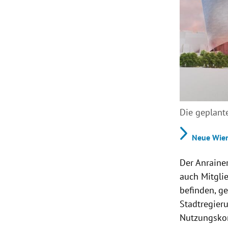
Die geplant
Neue Wien
Der Anrainer
auch Mitgli
befinden, g
Stadtregier
Nutzungskon