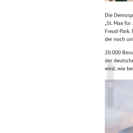
Die Demospr
„St. Max für
Freud-Park.
der noch un
20.000 Besu
der deutsch
wird, wie b
Copyright-