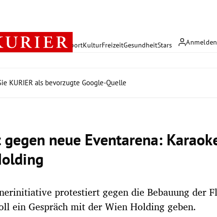
Anmelde
rreich
Politik
Wirtschaft
Sport
Kultur
Freizeit
Gesundheit
Stars
ie KURIER als bevorzugte Google-Quelle
t gegen neue Eventarena: Karaoke
olding
nerinitiative protestiert gegen die Bebauung der Fl
oll ein Gespräch mit der Wien Holding geben.