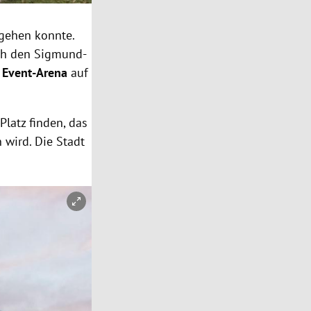
sgehen konnte.
urch den Sigmund-
e
Event-Arena
auf
latz finden, das
wird. Die Stadt