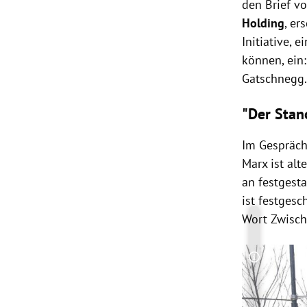
den Brief v
Holding
, er
Initiative, 
können, ein
Gatschnegg
"Der Stano
Im Gespräch
Marx ist alt
an festgest
ist festges
Wort Zwische
Copyright-