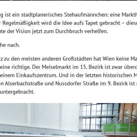
ag ist ein stadtplanerisches Stehaufmännchen: eine Markth
r Regelmäßigkeit wird die Idee aufs Tapet gebracht – die
te der Vision jetzt zum Durchbruch verhelfen.
ihe nach.
z zu den meisten anderen Großstädten hat Wien keine Ma
ine richtige. Der Meiselmarkt im 15. Bezirk ist zwar überd
 einem Einkaufszentrum. Und in der letzten historischen M
n Alserbachstraße und Nussdorfer Straße im 9. Bezirk ist 
untergebracht.
Hinweis öffnen/schließen