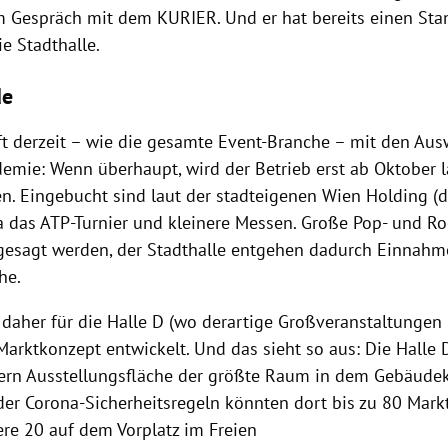
m Gespräch mit dem KURIER. Und er hat bereits einen Sta
e Stadthalle.
de
t derzeit – wie die gesamte Event-Branche – mit den Au
emie: Wenn überhaupt, wird der Betrieb erst ab Oktober
n. Eingebucht sind laut der stadteigenen Wien Holding (d
a das ATP-Turnier und kleinere Messen. Große Pop- und R
esagt werden, der Stadthalle entgehen dadurch Einnahm
he.
 daher für die Halle D (wo derartige Großveranstaltungen
arktkonzept entwickelt. Und das sieht so aus: Die Halle D
rn Ausstellungsfläche der größte Raum in dem Gebäude
der Corona-Sicherheitsregeln könnten dort bis zu 80 Mark
ere 20 auf dem Vorplatz im Freien