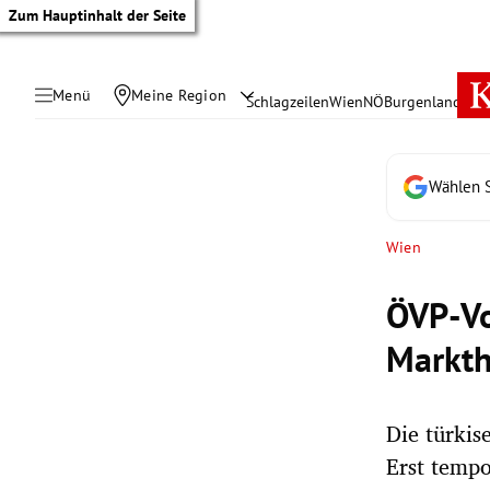
Zum Hauptinhalt der Seite
Menü
Meine Region
Schlagzeilen
Wien
NÖ
Burgenland
Öste
Wählen S
Wien
ÖVP-Vo
Markth
Die türkis
tik Untermenü
Erst tempo
rreich Untermenü