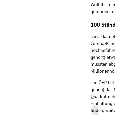
Wölbitsch i
gefunden: di
100 Stän
Diese kämpf
Corona-Pand
hochgefahre
gehört) etw
mussten abg
Millionenhö
Die ÖVP hat
gehen) das M
Quadratmete
Einhaltung 
finden, weit