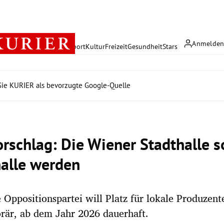
Anmelde
rreich
Politik
Wirtschaft
Sport
Kultur
Freizeit
Gesundheit
Stars
ie KURIER als bevorzugte Google-Quelle
rschlag: Die Wiener Stadthalle so
alle werden
e Oppositionspartei will Platz für lokale Produzent
rär, ab dem Jahr 2026 dauerhaft.