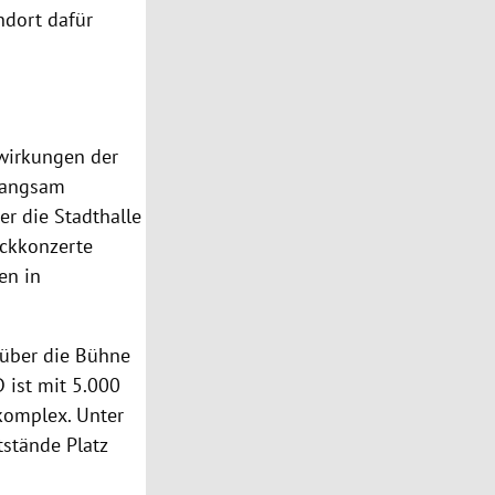
ndort dafür
swirkungen der
 langsam
er die Stadthalle
ockkonzerte
en in
 über die Bühne
 ist mit 5.000
komplex. Unter
tstände Platz