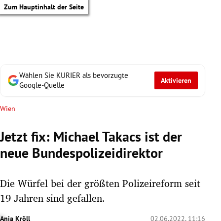
Zum Hauptinhalt der Seite
Wählen Sie KURIER als bevorzugte
Aktivieren
Google-Quelle
Wien
Jetzt fix: Michael Takacs ist der
neue Bundespolizeidirektor
Die Würfel bei der größten Polizeireform seit
19 Jahren sind gefallen.
tik Untermenü
Anja Kröll
02.06.2022, 11:16