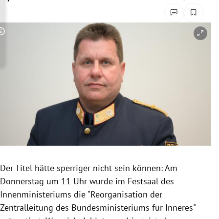
rreich Untermenü
rt Untermenü
Copyright-Hinweis öffnen/schließen
schaft Untermenü
s Untermenü
zeit Untermenü
undheit Untermenü
tur Untermenü
Der Titel hätte sperriger nicht sein können: Am
nung Untermenü
Donnerstag um 11 Uhr wurde im Festsaal des
Innenministeriums die "Reorganisation der
lität Untermenü
Zentralleitung des Bundesministeriums für Inneres"