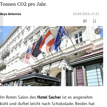
Tonnen CO2 pro Jahr.
rreich Untermenü
Anya Antonius
10.04.2024, 15:31
rt Untermenü
schaft Untermenü
Copyright-Hinweis öffnen/schließen
s Untermenü
zeit Untermenü
undheit Untermenü
tur Untermenü
nung Untermenü
lität Untermenü
Im Roten Salon des
Hotel Sacher
ist es angenehm
kühl und duftet leicht nach Schokolade. Beides hat